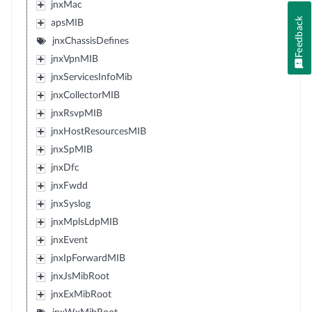
jnxMac
Feedback
apsMIB
jnxChassisDefines
jnxVpnMIB
jnxServicesInfoMib
jnxCollectorMIB
jnxRsvpMIB
jnxHostResourcesMIB
jnxSpMIB
jnxDfc
jnxFwdd
jnxSyslog
jnxMplsLdpMIB
jnxEvent
jnxIpForwardMIB
jnxJsMibRoot
jnxExMibRoot