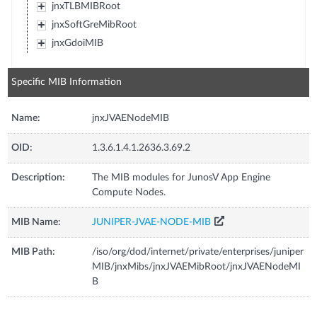
jnxTLBMIBRoot
jnxSoftGreMibRoot
jnxGdoiMIB
Specific MIB Information
Name:
jnxJVAENodeMIB
OID:
1.3.6.1.4.1.2636.3.69.2
Description:
The MIB modules for JunosV App Engine
Compute Nodes.
MIB Name:
JUNIPER-JVAE-NODE-MIB
MIB Path:
/iso/org/dod/internet/private/enterprises/juniper
MIB/jnxMibs/jnxJVAEMibRoot/jnxJVAENodeMI
B