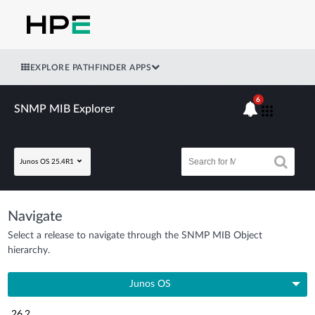
EXPLORE PATHFINDER APPS
6
SNMP MIB Explorer
Junos OS 25.4R1
Navigate
Select a release to navigate through the SNMP MIB Object
hierarchy.
Junos OS
26.2