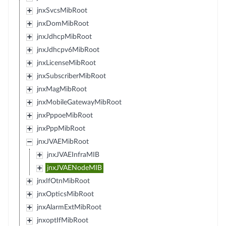
jnxSvcsMibRoot
jnxDomMibRoot
jnxJdhcpMibRoot
jnxJdhcpv6MibRoot
jnxLicenseMibRoot
jnxSubscriberMibRoot
jnxMagMibRoot
jnxMobileGatewayMibRoot
jnxPppoeMibRoot
jnxPppMibRoot
jnxJVAEMibRoot
jnxJVAEInfraMIB
jnxJVAENodeMIB
jnxIfOtnMibRoot
jnxOpticsMibRoot
jnxAlarmExtMibRoot
jnxoptIfMibRoot