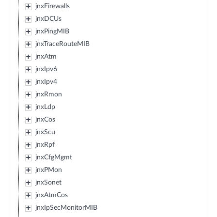
jnxFirewalls
jnxDCUs
jnxPingMIB
jnxTraceRouteMIB
jnxAtm
jnxIpv6
jnxIpv4
jnxRmon
jnxLdp
jnxCos
jnxScu
jnxRpf
jnxCfgMgmt
jnxPMon
jnxSonet
jnxAtmCos
jnxIpSecMonitorMIB