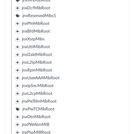
jnxWxMibRoot
jnxDcfMibRoot
jnxReservedMibs5
jnxPfeMibRoot
jnxBfdMibRoot
jnxXstpMibs
jnxUtilMibRoot
jnxl2aldMibRoot
jnxL2tpMibRoot
jnxRpmMibRoot
jnxUserAAAMibRoot
jnxIpSecMibRoot
jnxL2cpMibRoot
jnxPwTdmMibRoot
jnxPwTCMibRoot
jnxOtnMibRoot
jnxPWAtmMIB
jnxPsuMIBRoot