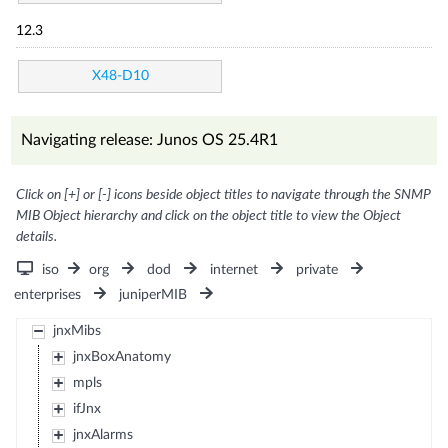
12.3
X48-D10
Navigating release: Junos OS 25.4R1
Click on [+] or [-] icons beside object titles to navigate through the SNMP
MIB Object hierarchy and click on the object title to view the Object
details.
iso
org
dod
internet
private
enterprises
juniperMIB
jnxMibs
jnxBoxAnatomy
mpls
ifJnx
jnxAlarms