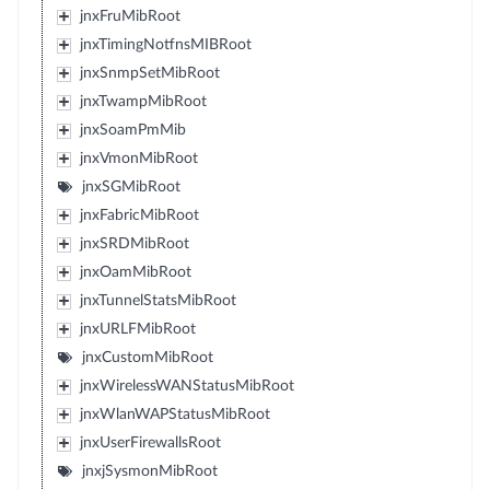
jnxFruMibRoot
jnxTimingNotfnsMIBRoot
jnxSnmpSetMibRoot
jnxTwampMibRoot
jnxSoamPmMib
jnxVmonMibRoot
jnxSGMibRoot
jnxFabricMibRoot
jnxSRDMibRoot
jnxOamMibRoot
jnxTunnelStatsMibRoot
jnxURLFMibRoot
jnxCustomMibRoot
jnxWirelessWANStatusMibRoot
jnxWlanWAPStatusMibRoot
jnxUserFirewallsRoot
jnxjSysmonMibRoot