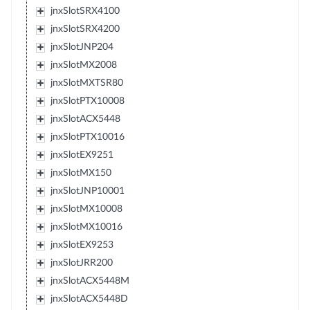
jnxSlotSRX4100
jnxSlotSRX4200
jnxSlotJNP204
jnxSlotMX2008
jnxSlotMXTSR80
jnxSlotPTX10008
jnxSlotACX5448
jnxSlotPTX10016
jnxSlotEX9251
jnxSlotMX150
jnxSlotJNP10001
jnxSlotMX10008
jnxSlotMX10016
jnxSlotEX9253
jnxSlotJRR200
jnxSlotACX5448M
jnxSlotACX5448D