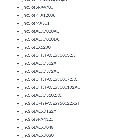
jnxSlotSRX4700
jnxSlotPTX12008
jnxSlotMX301
jnxSlotACX7020AC
jnxSlotACX7020DC
jnxSlotEX5200
jnxSlotUFISPACES960032X
jnxSlotACX7332X
jnxSlotACX7372XC
jnxSlotUFISPACES960072XC
jnxSlotUFISPACES9600102XC
jnxSlotACX73102XC
jnxSlotUFISPACES950022XST
jnxSlotACX7122X
jnxSlotSRX4120
jnxSlotACX7048
jnxSlotACX7030