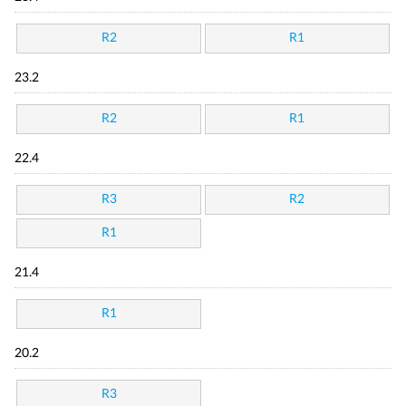
R2
R1
23.2
R2
R1
22.4
R3
R2
R1
21.4
R1
20.2
R3