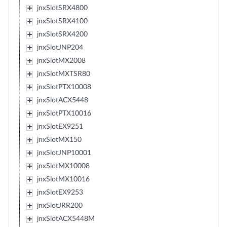
jnxSlotSRX4800
jnxSlotSRX4100
jnxSlotSRX4200
jnxSlotJNP204
jnxSlotMX2008
jnxSlotMXTSR80
jnxSlotPTX10008
jnxSlotACX5448
jnxSlotPTX10016
jnxSlotEX9251
jnxSlotMX150
jnxSlotJNP10001
jnxSlotMX10008
jnxSlotMX10016
jnxSlotEX9253
jnxSlotJRR200
jnxSlotACX5448M