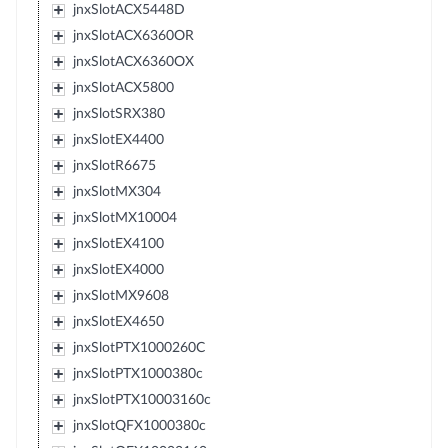
jnxSlotACX5448D
jnxSlotACX6360OR
jnxSlotACX6360OX
jnxSlotACX5800
jnxSlotSRX380
jnxSlotEX4400
jnxSlotR6675
jnxSlotMX304
jnxSlotMX10004
jnxSlotEX4100
jnxSlotEX4000
jnxSlotMX9608
jnxSlotEX4650
jnxSlotPTX1000260C
jnxSlotPTX1000380c
jnxSlotPTX10003160c
jnxSlotQFX1000380c