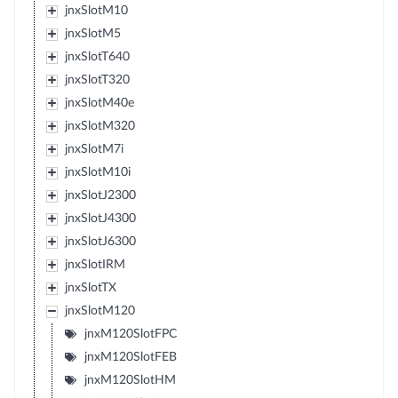
jnxSlotM10
jnxSlotM5
jnxSlotT640
jnxSlotT320
jnxSlotM40e
jnxSlotM320
jnxSlotM7i
jnxSlotM10i
jnxSlotJ2300
jnxSlotJ4300
jnxSlotJ6300
jnxSlotIRM
jnxSlotTX
jnxSlotM120
jnxM120SlotFPC
jnxM120SlotFEB
jnxM120SlotHM