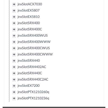
jnxSlotACX7030
jnxSlotEX5807
jnxSlotEX5810
jnxSlotSRX400
jnxSlotSRX400C
jnxSlotSRX400WUS
jnxSlotSRX400WWW
jnxSlotSRX400CWUS
jnxSlotSRX400CWWW
jnxSlotSRX440
jnxSlotSRX4402AC
jnxSlotSRX440C
jnxSlotSRX440C2AC
jnxSlotEX7200
jnxSlotPTX1210260q
jnxSlotPTX1210236q