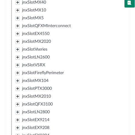
jnxSlotMX40
jnxSlotMX10
jnxSlotMX5
jnxSlotQFXMInterconnect
jnxSlotEX4550
jnxSlotMX2020
jnxSlotVseries
jnxSlotLN2600
jnxSlotVSRX
jnxSlotFireflyPerimeter
jnxSlotMX104
jnxSlotPTX3000
jnxSlotMX2010
jnxSlotQFX3100
jnxSlotLN2800
jnxSlotEX9214
jnxSlotEX9208