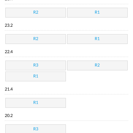
R2
R1
23.2
R2
R1
22.4
R3
R2
R1
21.4
R1
20.2
R3