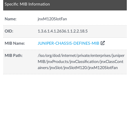
Specific MIB Information
Name:
jnxM120SlotFan
OID:
1.3.6.1.4.1.2636.1.1.2.2.18.5
MIB Name:
JUNIPER-CHASSIS-DEFINES-MIB
MIB Path:
/iso/org/dod/internet/private/enterprises/juniper
MIB/jnxProducts/jnxClassification/jnxClassCont
ainers/jnxSlot/jnxSlotM120/jnxM120SlotFan