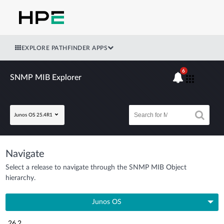
EXPLORE PATHFINDER APPS
6
SNMP MIB Explorer
Junos OS 25.4R1
Navigate
Select a release to navigate through the SNMP MIB Object
hierarchy.
Junos OS
26.2