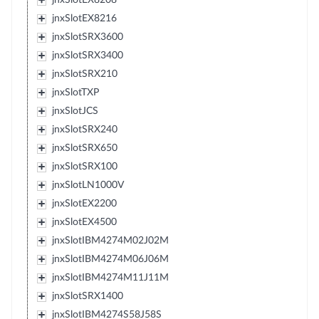
jnxSlotEX8216
jnxSlotSRX3600
jnxSlotSRX3400
jnxSlotSRX210
jnxSlotTXP
jnxSlotJCS
jnxSlotSRX240
jnxSlotSRX650
jnxSlotSRX100
jnxSlotLN1000V
jnxSlotEX2200
jnxSlotEX4500
jnxSlotIBM4274M02J02M
jnxSlotIBM4274M06J06M
jnxSlotIBM4274M11J11M
jnxSlotSRX1400
jnxSlotIBM4274S58J58S