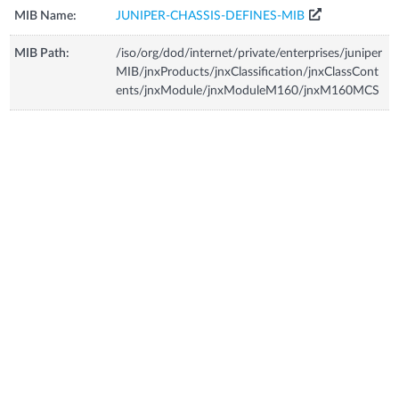
MIB Name:
JUNIPER-CHASSIS-DEFINES-MIB
MIB Path:
/iso/org/dod/internet/private/enterprises/juniper
MIB/jnxProducts/jnxClassification/jnxClassCont
ents/jnxModule/jnxModuleM160/jnxM160MCS