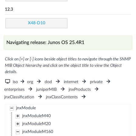
12.3
X48-D10
Navigating release: Junos OS 25.4R1
Click on [+] or [-] icons beside object titles to navigate through the SNMP
MIB Object hierarchy and click on the object title to view the Object
details.
iso
org
dod
internet
private
enterprises
juniperMIB
jnxProducts
jnxClassification
jnxClassContents
jnxModule
jnxModuleM40
jnxModuleM20
jnxModuleM160