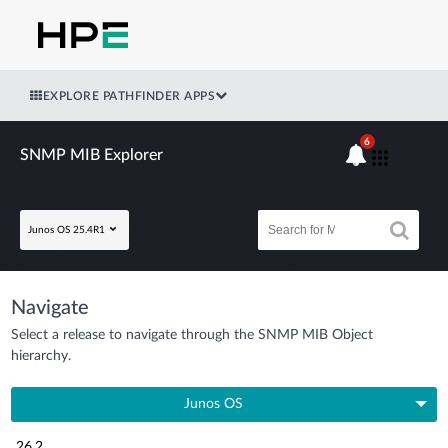
EXPLORE PATHFINDER APPS
6
SNMP MIB Explorer
Junos OS 25.4R1
Navigate
Select a release to navigate through the SNMP MIB Object
hierarchy.
Junos OS
26.2