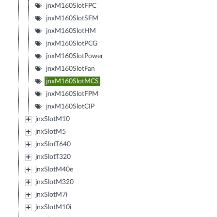
jnxM160SlotFPC
jnxM160SlotSFM
jnxM160SlotHM
jnxM160SlotPCG
jnxM160SlotPower
jnxM160SlotFan
jnxM160SlotMCS
jnxM160SlotFPM
jnxM160SlotCIP
jnxSlotM10
jnxSlotM5
jnxSlotT640
jnxSlotT320
jnxSlotM40e
jnxSlotM320
jnxSlotM7i
jnxSlotM10i