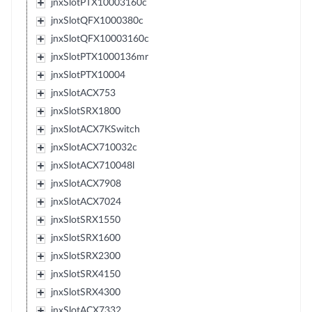
jnxSlotPTX10003160c
jnxSlotQFX1000380c
jnxSlotQFX10003160c
jnxSlotPTX1000136mr
jnxSlotPTX10004
jnxSlotACX753
jnxSlotSRX1800
jnxSlotACX7KSwitch
jnxSlotACX710032c
jnxSlotACX710048l
jnxSlotACX7908
jnxSlotACX7024
jnxSlotSRX1550
jnxSlotSRX1600
jnxSlotSRX2300
jnxSlotSRX4150
jnxSlotSRX4300
jnxSlotACX7332