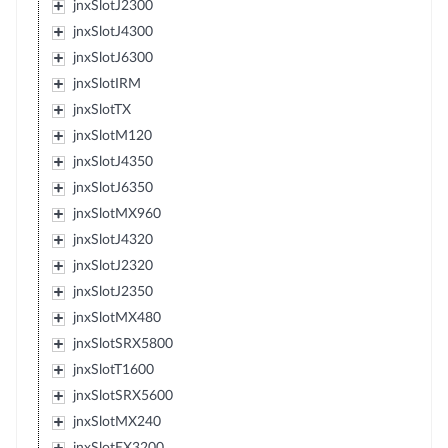
jnxSlotJ2300
jnxSlotJ4300
jnxSlotJ6300
jnxSlotIRM
jnxSlotTX
jnxSlotM120
jnxSlotJ4350
jnxSlotJ6350
jnxSlotMX960
jnxSlotJ4320
jnxSlotJ2320
jnxSlotJ2350
jnxSlotMX480
jnxSlotSRX5800
jnxSlotT1600
jnxSlotSRX5600
jnxSlotMX240
jnxSlotEX3200