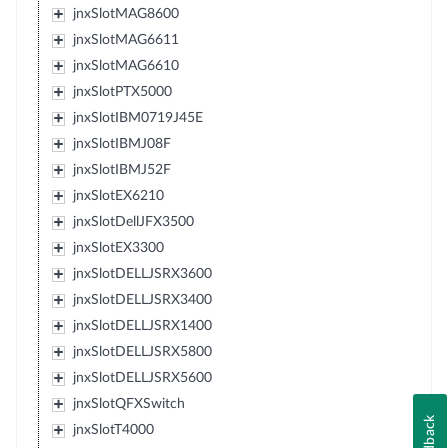
jnxSlotMAG8600
jnxSlotMAG6611
jnxSlotMAG6610
jnxSlotPTX5000
jnxSlotIBM0719J45E
jnxSlotIBMJ08F
jnxSlotIBMJ52F
jnxSlotEX6210
jnxSlotDellJFX3500
jnxSlotEX3300
jnxSlotDELLJSRX3600
jnxSlotDELLJSRX3400
jnxSlotDELLJSRX1400
jnxSlotDELLJSRX5800
jnxSlotDELLJSRX5600
jnxSlotQFXSwitch
Feedback
jnxSlotT4000