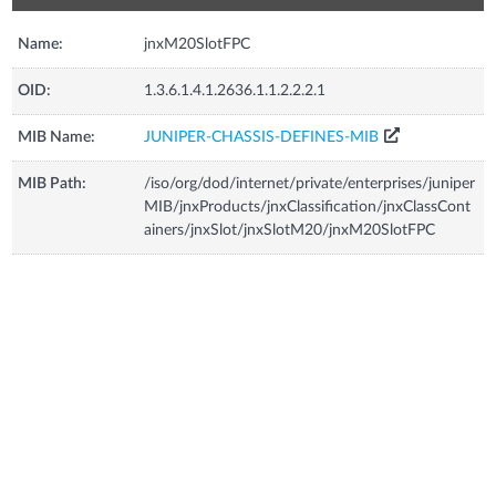
Name:
jnxM20SlotFPC
OID:
1.3.6.1.4.1.2636.1.1.2.2.2.1
MIB Name:
JUNIPER-CHASSIS-DEFINES-MIB
MIB Path:
/iso/org/dod/internet/private/enterprises/juniper
MIB/jnxProducts/jnxClassification/jnxClassCont
ainers/jnxSlot/jnxSlotM20/jnxM20SlotFPC