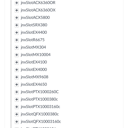
jnxSlotACX6360OR
jnxSlotACX6360OX
jnxSlotACX5800
jnxSlotSRX380
jnxSlotEX4400
jnxSlotR6675
jnxSlotMX304
jnxSlotMX10004
jnxSlotEX4100
jnxSlotEX4000
jnxSlotMX9608
jnxSlotEX4650
jnxSlotPTX1000260C
jnxSlotPTX1000380c
jnxSlotPTX10003160c
jnxSlotQFX1000380c
jnxSlotQFX10003160c