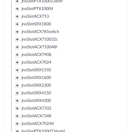
jnxSlotPTX1000136mr
jnxSlotPTX10004
jnxSlotACX753
jnxSlotSRX1800
jnxSlotACX7KSwitch
jnxSlotACX710032c
jnxSlotACX710048l
jnxSlotACX7908
jnxSlotACX7024
jnxSlotSRX1550
jnxSlotSRX1600
jnxSlotSRX2300
jnxSlotSRX4150
jnxSlotSRX4300
jnxSlotACX7332
jnxSlotACX7348
jnxSlotACX7024X
jnxSlotPTX1000236qdd