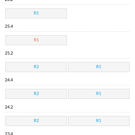
R1
25.4
R1
25.2
R2
R1
24.4
R2
R1
24.2
R2
R1
23.4