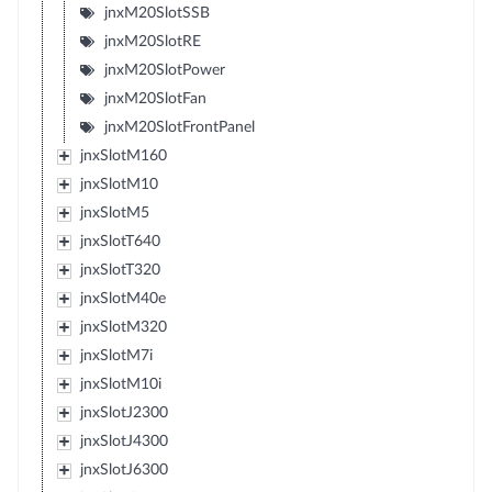
jnxM20SlotSSB
jnxM20SlotRE
jnxM20SlotPower
jnxM20SlotFan
jnxM20SlotFrontPanel
jnxSlotM160
jnxSlotM10
jnxSlotM5
jnxSlotT640
jnxSlotT320
jnxSlotM40e
jnxSlotM320
jnxSlotM7i
jnxSlotM10i
jnxSlotJ2300
jnxSlotJ4300
jnxSlotJ6300