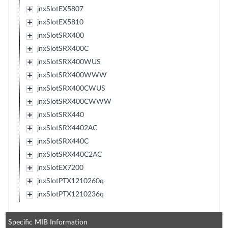
jnxSlotEX5807
jnxSlotEX5810
jnxSlotSRX400
jnxSlotSRX400C
jnxSlotSRX400WUS
jnxSlotSRX400WWW
jnxSlotSRX400CWUS
jnxSlotSRX400CWWW
jnxSlotSRX440
jnxSlotSRX4402AC
jnxSlotSRX440C
jnxSlotSRX440C2AC
jnxSlotEX7200
jnxSlotPTX1210260q
jnxSlotPTX1210236q
Specific MIB Information