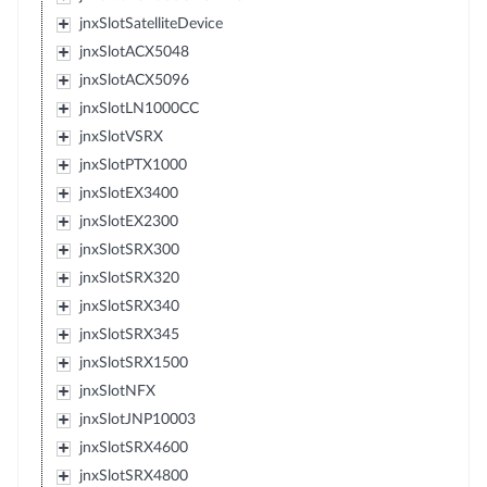
jnxSlotSatelliteDevice
jnxSlotACX5048
jnxSlotACX5096
jnxSlotLN1000CC
jnxSlotVSRX
jnxSlotPTX1000
jnxSlotEX3400
jnxSlotEX2300
jnxSlotSRX300
jnxSlotSRX320
jnxSlotSRX340
jnxSlotSRX345
jnxSlotSRX1500
jnxSlotNFX
jnxSlotJNP10003
jnxSlotSRX4600
jnxSlotSRX4800