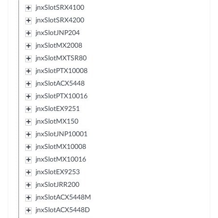
jnxSlotSRX4100
jnxSlotSRX4200
jnxSlotJNP204
jnxSlotMX2008
jnxSlotMXTSR80
jnxSlotPTX10008
jnxSlotACX5448
jnxSlotPTX10016
jnxSlotEX9251
jnxSlotMX150
jnxSlotJNP10001
jnxSlotMX10008
jnxSlotMX10016
jnxSlotEX9253
jnxSlotJRR200
jnxSlotACX5448M
jnxSlotACX5448D