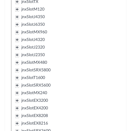
jnxSlotTX
jnxSlotM120
jnxSlotJ4350
jnxSlotJ6350
jnxSlotMX960
jnxSlotJ4320
jnxSlotJ2320
jnxSlotJ2350
jnxSlotMX480
jnxSlotSRX5800
jnxSlotT1600
jnxSlotSRX5600
jnxSlotMX240
jnxSlotEX3200
jnxSlotEX4200
jnxSlotEX8208
jnxSlotEX8216
jnxSlotSRX3600