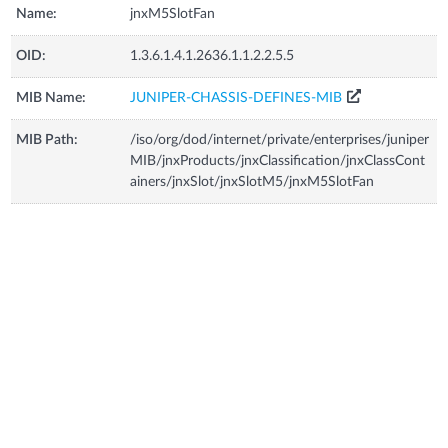
Name:
jnxM5SlotFan
OID:
1.3.6.1.4.1.2636.1.1.2.2.5.5
MIB Name:
JUNIPER-CHASSIS-DEFINES-MIB
MIB Path:
/iso/org/dod/internet/private/enterprises/juniper
MIB/jnxProducts/jnxClassification/jnxClassCont
ainers/jnxSlot/jnxSlotM5/jnxM5SlotFan