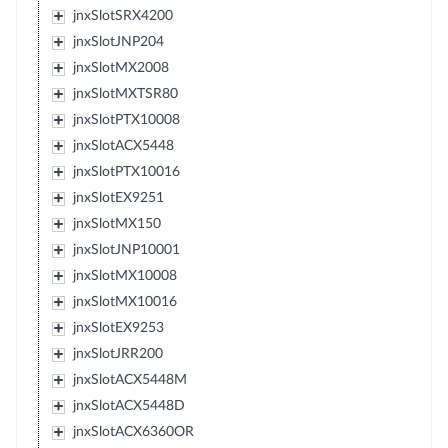
jnxSlotSRX4200
jnxSlotJNP204
jnxSlotMX2008
jnxSlotMXTSR80
jnxSlotPTX10008
jnxSlotACX5448
jnxSlotPTX10016
jnxSlotEX9251
jnxSlotMX150
jnxSlotJNP10001
jnxSlotMX10008
jnxSlotMX10016
jnxSlotEX9253
jnxSlotJRR200
jnxSlotACX5448M
jnxSlotACX5448D
jnxSlotACX6360OR