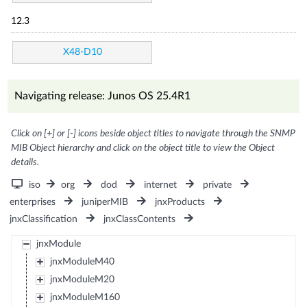
12.3
X48-D10
Navigating release: Junos OS 25.4R1
Click on [+] or [-] icons beside object titles to navigate through the SNMP
MIB Object hierarchy and click on the object title to view the Object
details.
iso
org
dod
internet
private
enterprises
juniperMIB
jnxProducts
jnxClassification
jnxClassContents
jnxModule
jnxModuleM40
jnxModuleM20
jnxModuleM160