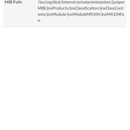
MIB Path:
/iso/org/dod/internet/private/enterprises/juniper
MIB/jnxProducts/jnxClassification/jnxClassCont
ents/jnxModule/jnxModuleMX104/jnxMX104Fa
n