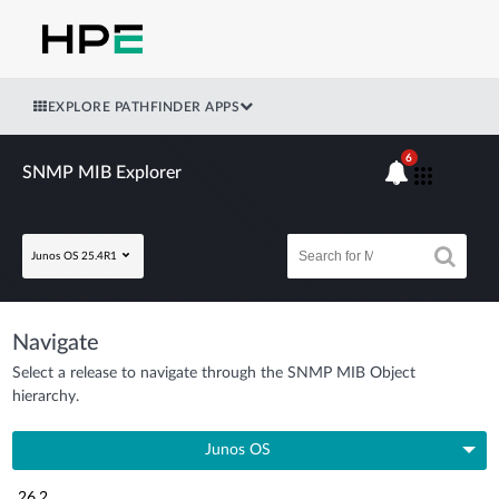
EXPLORE PATHFINDER APPS
6
SNMP MIB Explorer
Junos OS 25.4R1
Navigate
Select a release to navigate through the SNMP MIB Object
hierarchy.
Junos OS
26.2