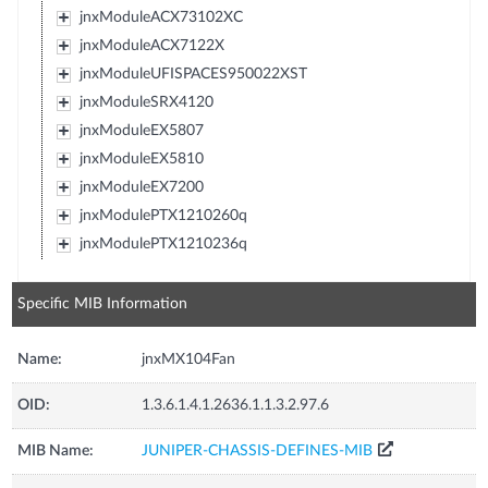
jnxModuleACX73102XC
jnxModuleACX7122X
jnxModuleUFISPACES950022XST
jnxModuleSRX4120
jnxModuleEX5807
jnxModuleEX5810
jnxModuleEX7200
jnxModulePTX1210260q
jnxModulePTX1210236q
Specific MIB Information
Name:
jnxMX104Fan
OID:
1.3.6.1.4.1.2636.1.1.3.2.97.6
MIB Name:
JUNIPER-CHASSIS-DEFINES-MIB