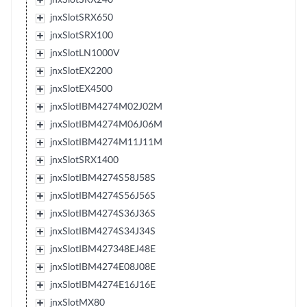
jnxSlotSRX650
jnxSlotSRX100
jnxSlotLN1000V
jnxSlotEX2200
jnxSlotEX4500
jnxSlotIBM4274M02J02M
jnxSlotIBM4274M06J06M
jnxSlotIBM4274M11J11M
jnxSlotSRX1400
jnxSlotIBM4274S58J58S
jnxSlotIBM4274S56J56S
jnxSlotIBM4274S36J36S
jnxSlotIBM4274S34J34S
jnxSlotIBM427348EJ48E
jnxSlotIBM4274E08J08E
jnxSlotIBM4274E16J16E
jnxSlotMX80