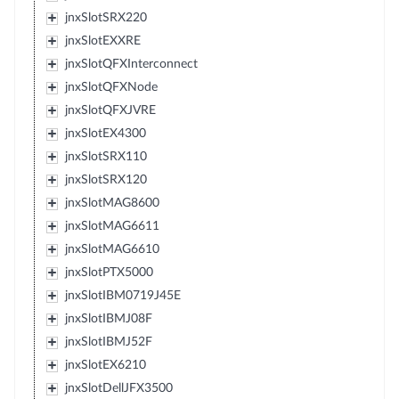
jnxSlotSRX220
jnxSlotEXXRE
jnxSlotQFXInterconnect
jnxSlotQFXNode
jnxSlotQFXJVRE
jnxSlotEX4300
jnxSlotSRX110
jnxSlotSRX120
jnxSlotMAG8600
jnxSlotMAG6611
jnxSlotMAG6610
jnxSlotPTX5000
jnxSlotIBM0719J45E
jnxSlotIBMJ08F
jnxSlotIBMJ52F
jnxSlotEX6210
jnxSlotDellJFX3500