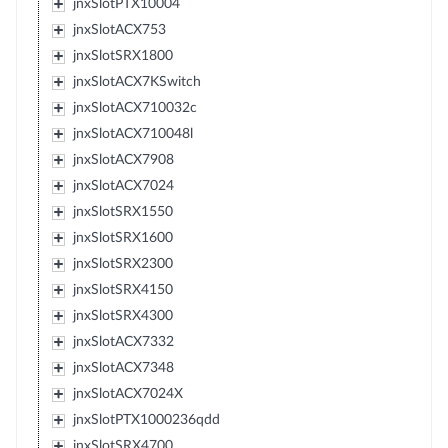
jnxSlotPTX10004
jnxSlotACX753
jnxSlotSRX1800
jnxSlotACX7KSwitch
jnxSlotACX710032c
jnxSlotACX710048l
jnxSlotACX7908
jnxSlotACX7024
jnxSlotSRX1550
jnxSlotSRX1600
jnxSlotSRX2300
jnxSlotSRX4150
jnxSlotSRX4300
jnxSlotACX7332
jnxSlotACX7348
jnxSlotACX7024X
jnxSlotPTX1000236qdd
jnxSlotSRX4700