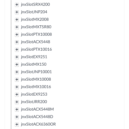
jnxSlotSRX4200
jnxSlotJNP204
jnxSlotMX2008
jnxSlotMXTSR80
jnxSlotPTX10008
jnxSlotACX5448
jnxSlotPTX10016
jnxSlotEX9251
jnxSlotMX150
jnxSlotJNP10001
jnxSlotMX10008
jnxSlotMX10016
jnxSlotEX9253
jnxSlotJRR200
jnxSlotACX5448M
jnxSlotACX5448D
jnxSlotACX6360OR