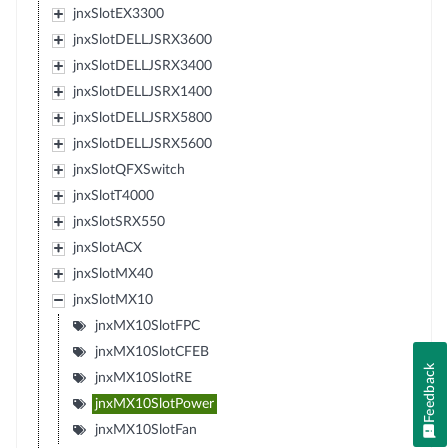
jnxSlotEX3300
jnxSlotDELLJSRX3600
jnxSlotDELLJSRX3400
jnxSlotDELLJSRX1400
jnxSlotDELLJSRX5800
jnxSlotDELLJSRX5600
jnxSlotQFXSwitch
jnxSlotT4000
jnxSlotSRX550
jnxSlotACX
jnxSlotMX40
jnxSlotMX10
jnxMX10SlotFPC
jnxMX10SlotCFEB
Feedback
jnxMX10SlotRE
jnxMX10SlotPower
jnxMX10SlotFan