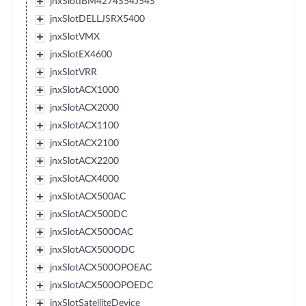
jnxSlotIBM4274S54J54S
jnxSlotDELLJSRX5400
jnxSlotVMX
jnxSlotEX4600
jnxSlotVRR
jnxSlotACX1000
jnxSlotACX2000
jnxSlotACX1100
jnxSlotACX2100
jnxSlotACX2200
jnxSlotACX4000
jnxSlotACX500AC
jnxSlotACX500DC
jnxSlotACX500OAC
jnxSlotACX500ODC
jnxSlotACX500OPOEAC
jnxSlotACX500OPOEDC
jnxSlotSatelliteDevice