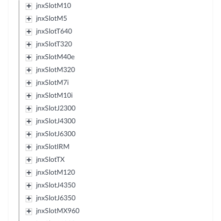
jnxSlotM10
jnxSlotM5
jnxSlotT640
jnxSlotT320
jnxSlotM40e
jnxSlotM320
jnxSlotM7i
jnxSlotM10i
jnxSlotJ2300
jnxSlotJ4300
jnxSlotJ6300
jnxSlotIRM
jnxSlotTX
jnxSlotM120
jnxSlotJ4350
jnxSlotJ6350
jnxSlotMX960