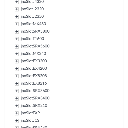
jnxSlotJ4320
jnxSlotJ2320
jnxSlotJ2350
jnxSlotMX480
jnxSlotSRX5800
jnxSlotT1600
jnxSlotSRX5600
jnxSlotMX240
jnxSlotEX3200
jnxSlotEX4200
jnxSlotEX8208
jnxSlotEX8216
jnxSlotSRX3600
jnxSlotSRX3400
jnxSlotSRX210
jnxSlotTXP
jnxSlotJCS
jnxSlotSRX240