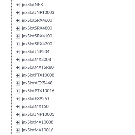
jnxSlotNFX
jnxSlotJNP10003
jnxSlotSRX4600
jnxSlotSRX4800
jnxSlotSRX4100
jnxSlotSRX4200
jnxSlotJNP204
jnxSlotMX2008
jnxSlotMXTSR80
jnxSlotPTX10008
jnxSlotACX5448
jnxSlotPTX10016
jnxSlotEX9251
jnxSlotMX150
jnxSlotJNP10001
jnxSlotMX10008
jnxSlotMX10016