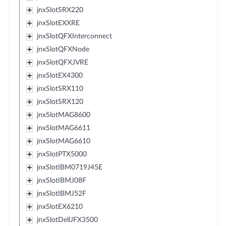
jnxSlotSRX220
jnxSlotEXXRE
jnxSlotQFXInterconnect
jnxSlotQFXNode
jnxSlotQFXJVRE
jnxSlotEX4300
jnxSlotSRX110
jnxSlotSRX120
jnxSlotMAG8600
jnxSlotMAG6611
jnxSlotMAG6610
jnxSlotPTX5000
jnxSlotIBM0719J45E
jnxSlotIBMJ08F
jnxSlotIBMJ52F
jnxSlotEX6210
jnxSlotDellJFX3500