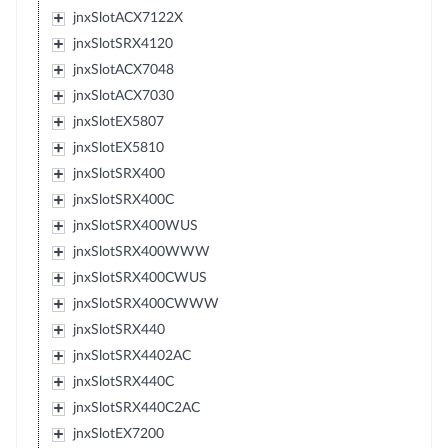
jnxSlotACX7122X
jnxSlotSRX4120
jnxSlotACX7048
jnxSlotACX7030
jnxSlotEX5807
jnxSlotEX5810
jnxSlotSRX400
jnxSlotSRX400C
jnxSlotSRX400WUS
jnxSlotSRX400WWW
jnxSlotSRX400CWUS
jnxSlotSRX400CWWW
jnxSlotSRX440
jnxSlotSRX4402AC
jnxSlotSRX440C
jnxSlotSRX440C2AC
jnxSlotEX7200