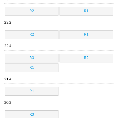
R2
R1
23.2
R2
R1
22.4
R3
R2
R1
21.4
R1
20.2
R3