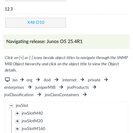
12.3
X48-D10
Navigating release: Junos OS 25.4R1
Click on [+] or [-] icons beside object titles to navigate through the SNMP
MIB Object hierarchy and click on the object title to view the Object
details.
iso
org
dod
internet
private
enterprises
juniperMIB
jnxProducts
jnxClassification
jnxClassContainers
jnxSlot
jnxSlotM40
jnxSlotM20
jnxSlotM160