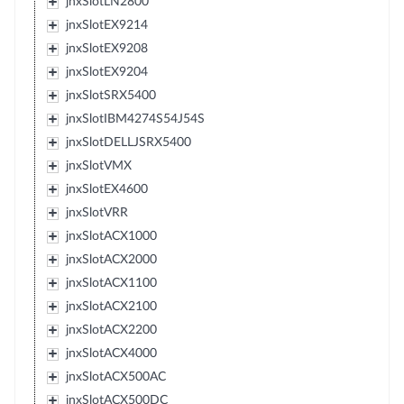
jnxSlotLN2800
jnxSlotEX9214
jnxSlotEX9208
jnxSlotEX9204
jnxSlotSRX5400
jnxSlotIBM4274S54J54S
jnxSlotDELLJSRX5400
jnxSlotVMX
jnxSlotEX4600
jnxSlotVRR
jnxSlotACX1000
jnxSlotACX2000
jnxSlotACX1100
jnxSlotACX2100
jnxSlotACX2200
jnxSlotACX4000
jnxSlotACX500AC
jnxSlotACX500DC