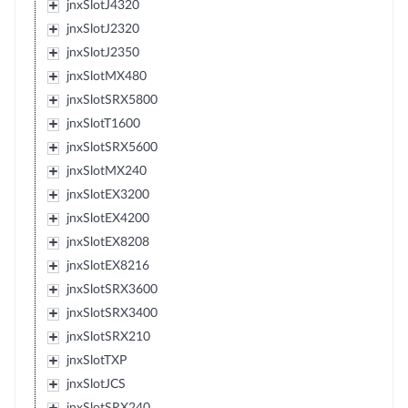
jnxSlotJ4320
jnxSlotJ2320
jnxSlotJ2350
jnxSlotMX480
jnxSlotSRX5800
jnxSlotT1600
jnxSlotSRX5600
jnxSlotMX240
jnxSlotEX3200
jnxSlotEX4200
jnxSlotEX8208
jnxSlotEX8216
jnxSlotSRX3600
jnxSlotSRX3400
jnxSlotSRX210
jnxSlotTXP
jnxSlotJCS
jnxSlotSRX240