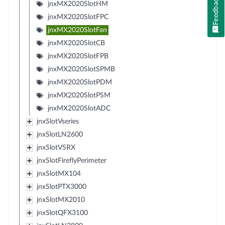
Feedback
jnxMX2020SlotHM
jnxMX2020SlotFPC
jnxMX2020SlotFan
jnxMX2020SlotCB
jnxMX2020SlotFPB
jnxMX2020SlotSPMB
jnxMX2020SlotPDM
jnxMX2020SlotPSM
jnxMX2020SlotADC
jnxSlotVseries
jnxSlotLN2600
jnxSlotVSRX
jnxSlotFireflyPerimeter
jnxSlotMX104
jnxSlotPTX3000
jnxSlotMX2010
jnxSlotQFX3100