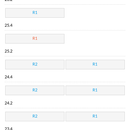
R1
25.4
R1
25.2
R2
R1
24.4
R2
R1
24.2
R2
R1
23.4