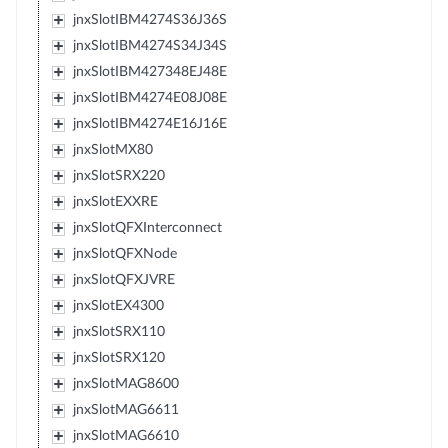
jnxSlotIBM4274S36J36S
jnxSlotIBM4274S34J34S
jnxSlotIBM427348EJ48E
jnxSlotIBM4274E08J08E
jnxSlotIBM4274E16J16E
jnxSlotMX80
jnxSlotSRX220
jnxSlotEXXRE
jnxSlotQFXInterconnect
jnxSlotQFXNode
jnxSlotQFXJVRE
jnxSlotEX4300
jnxSlotSRX110
jnxSlotSRX120
jnxSlotMAG8600
jnxSlotMAG6611
jnxSlotMAG6610