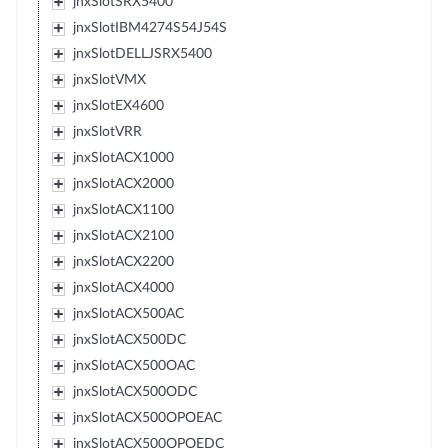
jnxSlotSRX5400
jnxSlotIBM4274S54J54S
jnxSlotDELLJSRX5400
jnxSlotVMX
jnxSlotEX4600
jnxSlotVRR
jnxSlotACX1000
jnxSlotACX2000
jnxSlotACX1100
jnxSlotACX2100
jnxSlotACX2200
jnxSlotACX4000
jnxSlotACX500AC
jnxSlotACX500DC
jnxSlotACX500OAC
jnxSlotACX500ODC
jnxSlotACX500OPOEAC
jnxSlotACX500OPOEDC