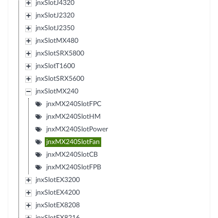
jnxSlotJ4320
jnxSlotJ2320
jnxSlotJ2350
jnxSlotMX480
jnxSlotSRX5800
jnxSlotT1600
jnxSlotSRX5600
jnxSlotMX240
jnxMX240SlotFPC
jnxMX240SlotHM
jnxMX240SlotPower
jnxMX240SlotFan
jnxMX240SlotCB
jnxMX240SlotFPB
jnxSlotEX3200
jnxSlotEX4200
jnxSlotEX8208
jnxSlotEX8216