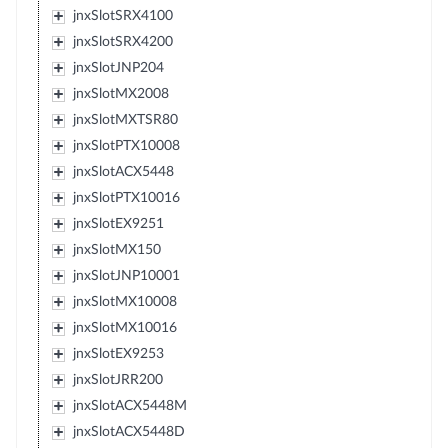
jnxSlotSRX4100
jnxSlotSRX4200
jnxSlotJNP204
jnxSlotMX2008
jnxSlotMXTSR80
jnxSlotPTX10008
jnxSlotACX5448
jnxSlotPTX10016
jnxSlotEX9251
jnxSlotMX150
jnxSlotJNP10001
jnxSlotMX10008
jnxSlotMX10016
jnxSlotEX9253
jnxSlotJRR200
jnxSlotACX5448M
jnxSlotACX5448D