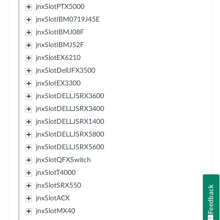
jnxSlotPTX5000
jnxSlotIBM0719J45E
jnxSlotIBMJ08F
jnxSlotIBMJ52F
jnxSlotEX6210
jnxSlotDellJFX3500
jnxSlotEX3300
jnxSlotDELLJSRX3600
jnxSlotDELLJSRX3400
jnxSlotDELLJSRX1400
jnxSlotDELLJSRX5800
jnxSlotDELLJSRX5600
jnxSlotQFXSwitch
jnxSlotT4000
jnxSlotSRX550
Feedback
jnxSlotACX
jnxSlotMX40