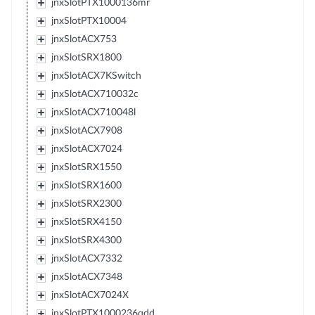
jnxSlotPTX1000136mr
jnxSlotPTX10004
jnxSlotACX753
jnxSlotSRX1800
jnxSlotACX7KSwitch
jnxSlotACX710032c
jnxSlotACX710048l
jnxSlotACX7908
jnxSlotACX7024
jnxSlotSRX1550
jnxSlotSRX1600
jnxSlotSRX2300
jnxSlotSRX4150
jnxSlotSRX4300
jnxSlotACX7332
jnxSlotACX7348
jnxSlotACX7024X
jnxSlotPTX1000236qdd