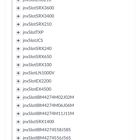
jnxSlotSRX3600
jnxSlotSRX3400
jnxSlotSRX210
jnxSlotTXP
jnxSlotJCS
jnxSlotSRX240
jnxSlotSRX650
jnxSlotSRX100
jnxSlotLN1000V
jnxSlotEX2200
jnxSlotEX4500
jnxSlotIBM4274M02J02M
jnxSlotIBM4274M06J06M
jnxSlotIBM4274M11J11M
jnxSlotSRX1400
jnxSlotIBM4274S58J58S
jnxSlotIBM4274S56J56S