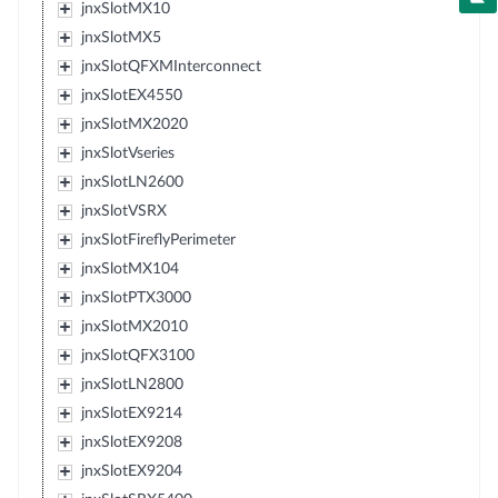
jnxSlotMX10
jnxSlotMX5
jnxSlotQFXMInterconnect
jnxSlotEX4550
jnxSlotMX2020
jnxSlotVseries
jnxSlotLN2600
jnxSlotVSRX
jnxSlotFireflyPerimeter
jnxSlotMX104
jnxSlotPTX3000
jnxSlotMX2010
jnxSlotQFX3100
jnxSlotLN2800
jnxSlotEX9214
jnxSlotEX9208
jnxSlotEX9204