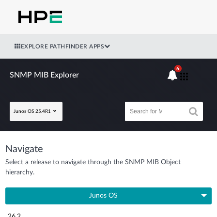
EXPLORE PATHFINDER APPS
6
SNMP MIB Explorer
Junos OS 25.4R1
Navigate
Select a release to navigate through the SNMP MIB Object
hierarchy.
Junos OS
26.2