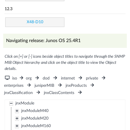
12.3
X48-D10
Navigating release: Junos OS 25.4R1
Click on [+] or [-] icons beside object titles to navigate through the SNMP
MIB Object hierarchy and click on the object title to view the Object
details.
iso
org
dod
internet
private
enterprises
juniperMIB
jnxProducts
jnxClassification
jnxClassContents
jnxModule
jnxModuleM40
jnxModuleM20
jnxModuleM160