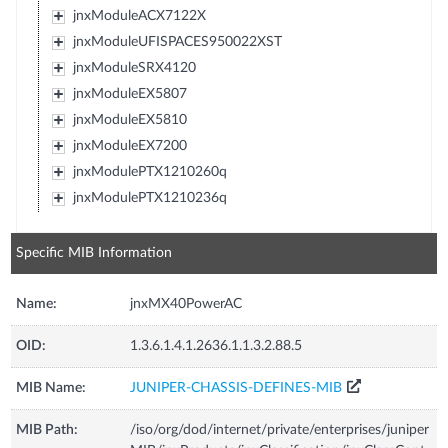
jnxModuleACX7122X
jnxModuleUFISPACES950022XST
jnxModuleSRX4120
jnxModuleEX5807
jnxModuleEX5810
jnxModuleEX7200
jnxModulePTX1210260q
jnxModulePTX1210236q
Specific MIB Information
Name:
jnxMX40PowerAC
OID:
1.3.6.1.4.1.2636.1.1.3.2.88.5
MIB Name:
JUNIPER-CHASSIS-DEFINES-MIB
MIB Path:
/iso/org/dod/internet/private/enterprises/juniper