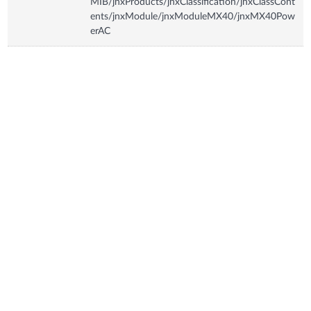
MIB/jnxProducts/jnxClassification/jnxClassCont
ents/jnxModule/jnxModuleMX40/jnxMX40Pow
erAC