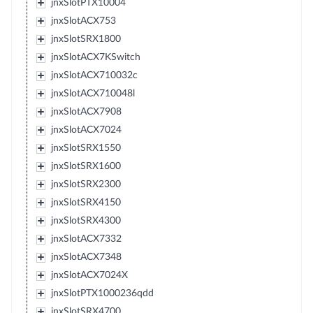
jnxSlotPTX10004
jnxSlotACX753
jnxSlotSRX1800
jnxSlotACX7KSwitch
jnxSlotACX710032c
jnxSlotACX710048l
jnxSlotACX7908
jnxSlotACX7024
jnxSlotSRX1550
jnxSlotSRX1600
jnxSlotSRX2300
jnxSlotSRX4150
jnxSlotSRX4300
jnxSlotACX7332
jnxSlotACX7348
jnxSlotACX7024X
jnxSlotPTX1000236qdd
jnxSlotSRX4700