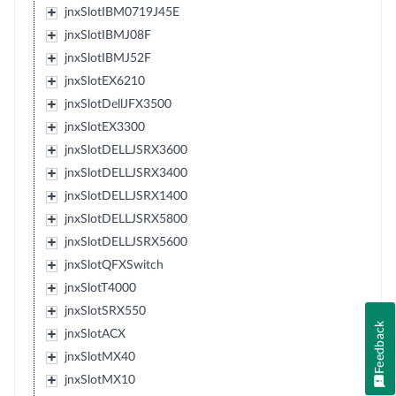
jnxSlotIBM0719J45E
jnxSlotIBMJ08F
jnxSlotIBMJ52F
jnxSlotEX6210
jnxSlotDellJFX3500
jnxSlotEX3300
jnxSlotDELLJSRX3600
jnxSlotDELLJSRX3400
jnxSlotDELLJSRX1400
jnxSlotDELLJSRX5800
jnxSlotDELLJSRX5600
jnxSlotQFXSwitch
jnxSlotT4000
jnxSlotSRX550
Feedback
jnxSlotACX
jnxSlotMX40
jnxSlotMX10