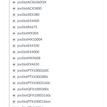
jnxSlotACX6360OX
jnxSlotACX5800
jnxSlotSRX380
jnxSlotEX4400
jnxSlotR6675
jnxSlotMX304
jnxSlotMX10004
jnxSlotEX4100
jnxSlotEX4000
jnxSlotMX9608
jnxSlotEX4650
jnxSlotPTX1000260C
jnxSlotPTX1000380c
jnxSlotPTX10003160c
jnxSlotQFX1000380c
jnxSlotQFX10003160c
jnxSlotPTX1000136mr