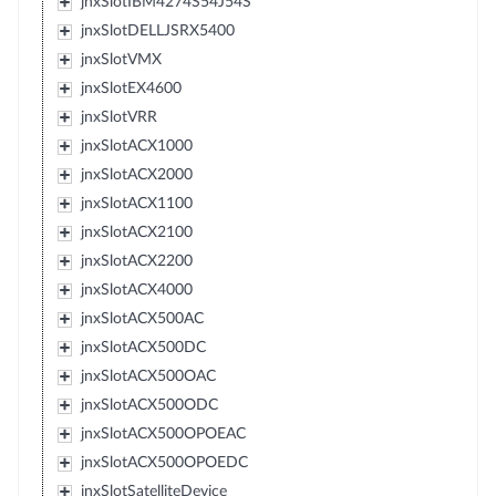
jnxSlotIBM4274S54J54S
jnxSlotDELLJSRX5400
jnxSlotVMX
jnxSlotEX4600
jnxSlotVRR
jnxSlotACX1000
jnxSlotACX2000
jnxSlotACX1100
jnxSlotACX2100
jnxSlotACX2200
jnxSlotACX4000
jnxSlotACX500AC
jnxSlotACX500DC
jnxSlotACX500OAC
jnxSlotACX500ODC
jnxSlotACX500OPOEAC
jnxSlotACX500OPOEDC
jnxSlotSatelliteDevice