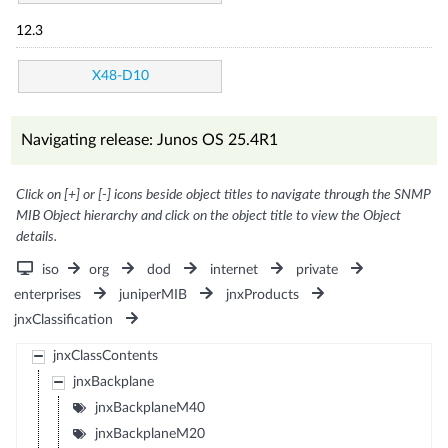
12.3
X48-D10
Navigating release: Junos OS 25.4R1
Click on [+] or [-] icons beside object titles to navigate through the SNMP
MIB Object hierarchy and click on the object title to view the Object
details.
iso
org
dod
internet
private
enterprises
juniperMIB
jnxProducts
jnxClassification
jnxClassContents
jnxBackplane
jnxBackplaneM40
jnxBackplaneM20