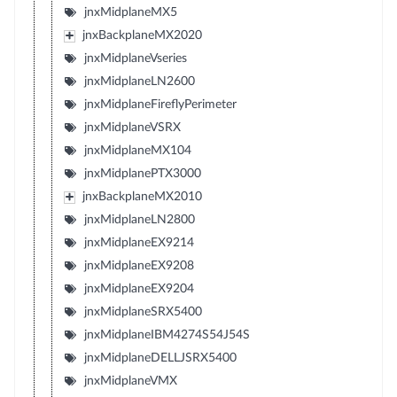
jnxMidplaneMX5
jnxBackplaneMX2020
jnxMidplaneVseries
jnxMidplaneLN2600
jnxMidplaneFireflyPerimeter
jnxMidplaneVSRX
jnxMidplaneMX104
jnxMidplanePTX3000
jnxBackplaneMX2010
jnxMidplaneLN2800
jnxMidplaneEX9214
jnxMidplaneEX9208
jnxMidplaneEX9204
jnxMidplaneSRX5400
jnxMidplaneIBM4274S54J54S
jnxMidplaneDELLJSRX5400
jnxMidplaneVMX