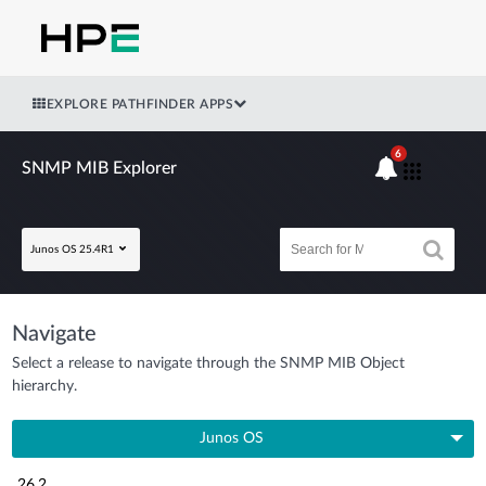
EXPLORE PATHFINDER APPS
6
SNMP MIB Explorer
Junos OS 25.4R1
Navigate
Select a release to navigate through the SNMP MIB Object
hierarchy.
Junos OS
26.2