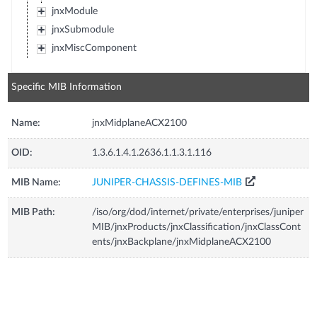
jnxModule
jnxSubmodule
jnxMiscComponent
Specific MIB Information
Name:
jnxMidplaneACX2100
OID:
1.3.6.1.4.1.2636.1.1.3.1.116
MIB Name:
JUNIPER-CHASSIS-DEFINES-MIB
MIB Path:
/iso/org/dod/internet/private/enterprises/juniper
MIB/jnxProducts/jnxClassification/jnxClassCont
ents/jnxBackplane/jnxMidplaneACX2100