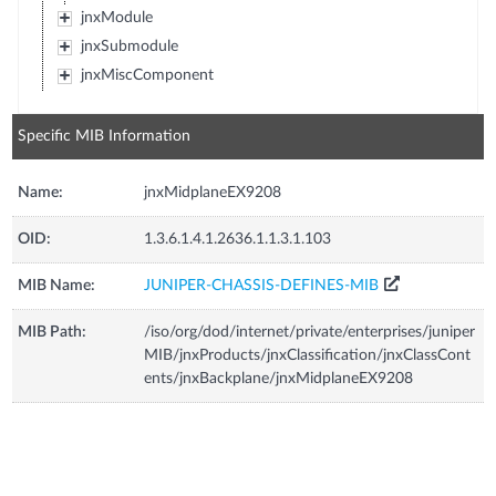
jnxModule
jnxSubmodule
jnxMiscComponent
Specific MIB Information
Name:
jnxMidplaneEX9208
OID:
1.3.6.1.4.1.2636.1.1.3.1.103
MIB Name:
JUNIPER-CHASSIS-DEFINES-MIB
MIB Path:
/iso/org/dod/internet/private/enterprises/juniper
MIB/jnxProducts/jnxClassification/jnxClassCont
ents/jnxBackplane/jnxMidplaneEX9208