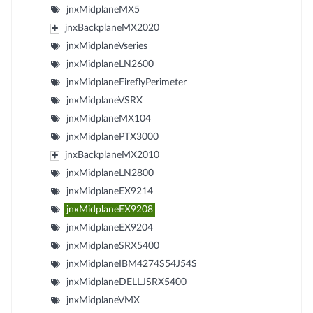
jnxMidplaneMX5
jnxBackplaneMX2020
jnxMidplaneVseries
jnxMidplaneLN2600
jnxMidplaneFireflyPerimeter
jnxMidplaneVSRX
jnxMidplaneMX104
jnxMidplanePTX3000
jnxBackplaneMX2010
jnxMidplaneLN2800
jnxMidplaneEX9214
jnxMidplaneEX9208
jnxMidplaneEX9204
jnxMidplaneSRX5400
jnxMidplaneIBM4274S54J54S
jnxMidplaneDELLJSRX5400
jnxMidplaneVMX