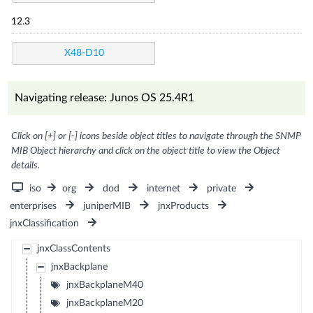
12.3
X48-D10
Navigating release: Junos OS 25.4R1
Click on [+] or [-] icons beside object titles to navigate through the SNMP
MIB Object hierarchy and click on the object title to view the Object
details.
iso
org
dod
internet
private
enterprises
juniperMIB
jnxProducts
jnxClassification
jnxClassContents
jnxBackplane
jnxBackplaneM40
jnxBackplaneM20