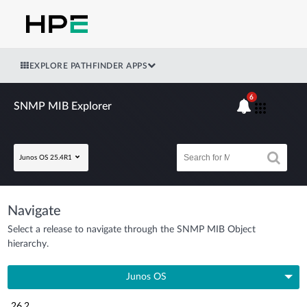
EXPLORE PATHFINDER APPS
6
SNMP MIB Explorer
Junos OS 25.4R1
Navigate
Select a release to navigate through the SNMP MIB Object
hierarchy.
Junos OS
26.2