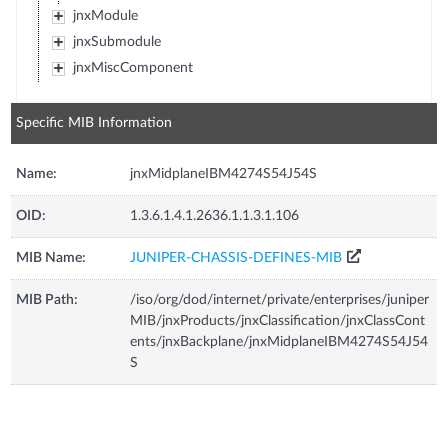
jnxModule
jnxSubmodule
jnxMiscComponent
Specific MIB Information
Name:
jnxMidplaneIBM4274S54J54S
OID:
1.3.6.1.4.1.2636.1.1.3.1.106
MIB Name:
JUNIPER-CHASSIS-DEFINES-MIB
MIB Path:
/iso/org/dod/internet/private/enterprises/juniper
MIB/jnxProducts/jnxClassification/jnxClassCont
ents/jnxBackplane/jnxMidplaneIBM4274S54J54
S