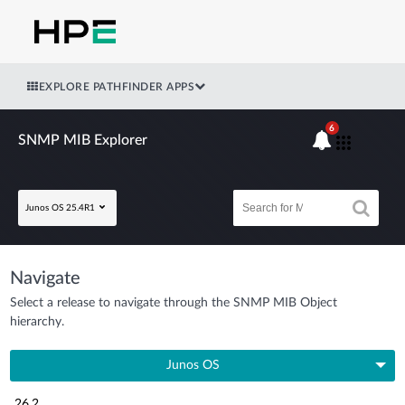
EXPLORE PATHFINDER APPS
6
SNMP MIB Explorer
Junos OS 25.4R1
Navigate
Select a release to navigate through the SNMP MIB Object
hierarchy.
Junos OS
26.2