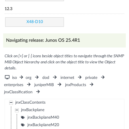
12.3
X48-D10
Navigating release: Junos OS 25.4R1
Click on [+] or [-] icons beside object titles to navigate through the SNMP
MIB Object hierarchy and click on the object title to view the Object
details.
iso
org
dod
internet
private
enterprises
juniperMIB
jnxProducts
jnxClassification
jnxClassContents
jnxBackplane
jnxBackplaneM40
jnxBackplaneM20