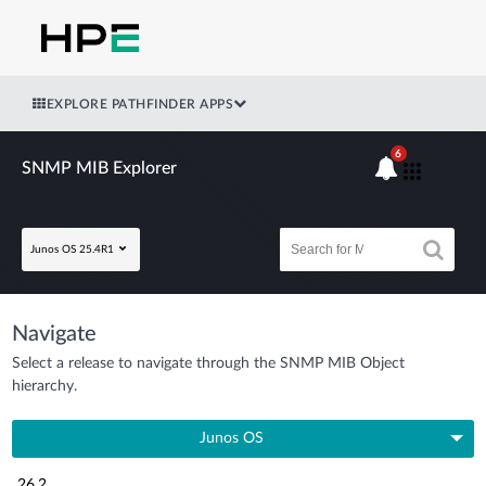
EXPLORE PATHFINDER APPS
6
SNMP MIB Explorer
Junos OS 25.4R1
Navigate
Select a release to navigate through the SNMP MIB Object
hierarchy.
Junos OS
26.2