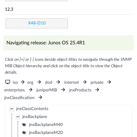
12.3
X48-D10
Navigating release: Junos OS 25.4R1
Click on [+] or [-] icons beside object titles to navigate through the SNMP
MIB Object hierarchy and click on the object title to view the Object
details.
iso
org
dod
internet
private
enterprises
juniperMIB
jnxProducts
jnxClassification
jnxClassContents
jnxBackplane
jnxBackplaneM40
jnxBackplaneM20