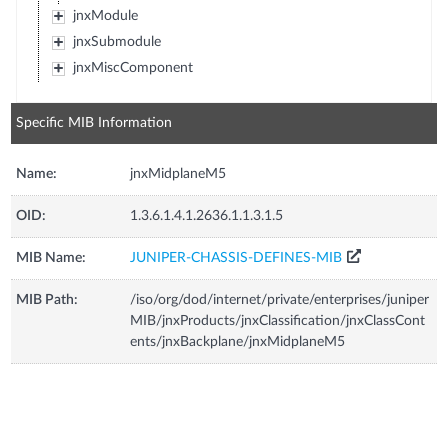
jnxModule
jnxSubmodule
jnxMiscComponent
Specific MIB Information
Name:
jnxMidplaneM5
OID:
1.3.6.1.4.1.2636.1.1.3.1.5
MIB Name:
JUNIPER-CHASSIS-DEFINES-MIB
MIB Path:
/iso/org/dod/internet/private/enterprises/juniper
MIB/jnxProducts/jnxClassification/jnxClassCont
ents/jnxBackplane/jnxMidplaneM5