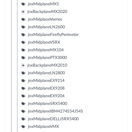
jnxMidplaneMX5
jnxBackplaneMX2020
jnxMidplaneVseries
jnxMidplaneLN2600
jnxMidplaneFireflyPerimeter
jnxMidplaneVSRX
jnxMidplaneMX104
jnxMidplanePTX3000
jnxBackplaneMX2010
jnxMidplaneLN2800
jnxMidplaneEX9214
jnxMidplaneEX9208
jnxMidplaneEX9204
jnxMidplaneSRX5400
jnxMidplaneIBM4274S54J54S
jnxMidplaneDELLJSRX5400
jnxMidplaneVMX