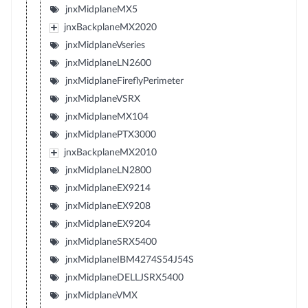
jnxMidplaneMX5
jnxBackplaneMX2020
jnxMidplaneVseries
jnxMidplaneLN2600
jnxMidplaneFireflyPerimeter
jnxMidplaneVSRX
jnxMidplaneMX104
jnxMidplanePTX3000
jnxBackplaneMX2010
jnxMidplaneLN2800
jnxMidplaneEX9214
jnxMidplaneEX9208
jnxMidplaneEX9204
jnxMidplaneSRX5400
jnxMidplaneIBM4274S54J54S
jnxMidplaneDELLJSRX5400
jnxMidplaneVMX