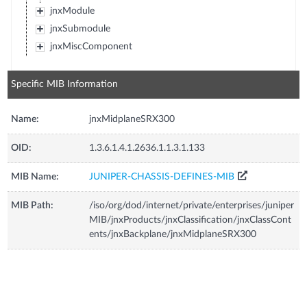
jnxModule
jnxSubmodule
jnxMiscComponent
Specific MIB Information
Name:
jnxMidplaneSRX300
OID:
1.3.6.1.4.1.2636.1.1.3.1.133
MIB Name:
JUNIPER-CHASSIS-DEFINES-MIB
MIB Path:
/iso/org/dod/internet/private/enterprises/juniper
MIB/jnxProducts/jnxClassification/jnxClassCont
ents/jnxBackplane/jnxMidplaneSRX300