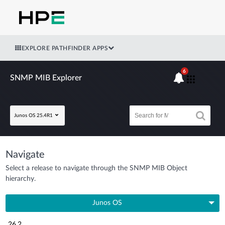
EXPLORE PATHFINDER APPS
6
SNMP MIB Explorer
Junos OS 25.4R1
Navigate
Select a release to navigate through the SNMP MIB Object
hierarchy.
Junos OS
26.2