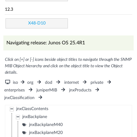
12.3
X48-D10
Navigating release: Junos OS 25.4R1
Click on [+] or [-] icons beside object titles to navigate through the SNMP
MIB Object hierarchy and click on the object title to view the Object
details.
iso
org
dod
internet
private
enterprises
juniperMIB
jnxProducts
jnxClassification
jnxClassContents
jnxBackplane
jnxBackplaneM40
jnxBackplaneM20