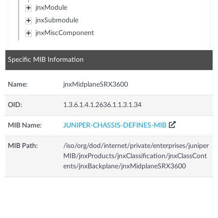
jnxModule
jnxSubmodule
jnxMiscComponent
Specific MIB Information
Name:
jnxMidplaneSRX3600
OID:
1.3.6.1.4.1.2636.1.1.3.1.34
MIB Name:
JUNIPER-CHASSIS-DEFINES-MIB
MIB Path:
/iso/org/dod/internet/private/enterprises/juniper
MIB/jnxProducts/jnxClassification/jnxClassCont
ents/jnxBackplane/jnxMidplaneSRX3600