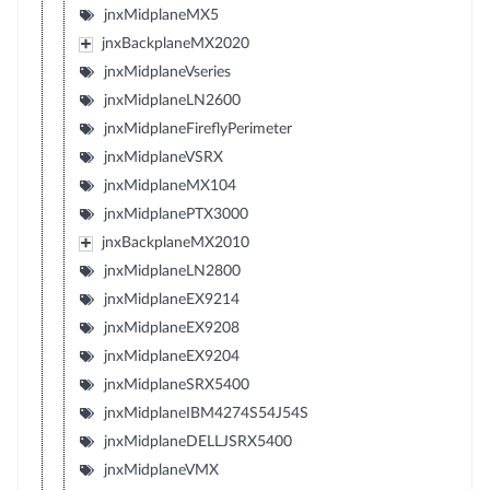
jnxMidplaneMX5
jnxBackplaneMX2020
jnxMidplaneVseries
jnxMidplaneLN2600
jnxMidplaneFireflyPerimeter
jnxMidplaneVSRX
jnxMidplaneMX104
jnxMidplanePTX3000
jnxBackplaneMX2010
jnxMidplaneLN2800
jnxMidplaneEX9214
jnxMidplaneEX9208
jnxMidplaneEX9204
jnxMidplaneSRX5400
jnxMidplaneIBM4274S54J54S
jnxMidplaneDELLJSRX5400
jnxMidplaneVMX