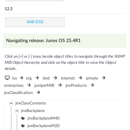
12.3
X48-D10
Navigating release: Junos OS 25.4R1
Click on [+] or [-] icons beside object titles to navigate through the SNMP
MIB Object hierarchy and click on the object title to view the Object
details.
iso
org
dod
internet
private
enterprises
juniperMIB
jnxProducts
jnxClassification
jnxClassContents
jnxBackplane
jnxBackplaneM40
jnxBackplaneM20