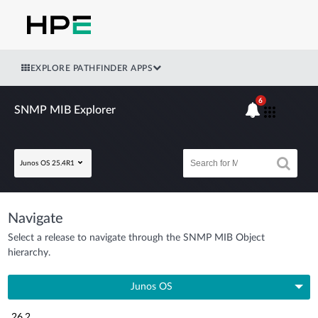
EXPLORE PATHFINDER APPS
6
SNMP MIB Explorer
Junos OS 25.4R1
Navigate
Select a release to navigate through the SNMP MIB Object
hierarchy.
Junos OS
26.2