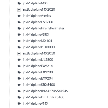
jnxMidplaneMX5
jnxBackplaneMX2020
jnxMidplaneVseries
jnxMidplaneLN2600
jnxMidplaneFireflyPerimeter
jnxMidplaneVSRX
jnxMidplaneMX104
jnxMidplanePTX3000
jnxBackplaneMX2010
jnxMidplaneLN2800
jnxMidplaneEX9214
jnxMidplaneEX9208
jnxMidplaneEX9204
jnxMidplaneSRX5400
jnxMidplaneIBM4274S54J54S
jnxMidplaneDELLJSRX5400
jnxMidplaneVMX