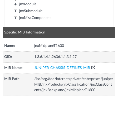
jnxModule
jnxSubmodule
jnxMiscComponent
Specific MIB Information
Name:
jnxMidplaneT1600
OID:
1.3.6.1.4.1.2636.1.1.3.1.27
MIB Name:
JUNIPER-CHASSIS-DEFINES-MIB
MIB Path:
/iso/org/dod/internet/private/enterprises/juniper
MIB/jnxProducts/jnxClassification/jnxClassCont
ents/jnxBackplane/jnxMidplaneT1600