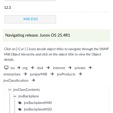
12.3
X48-D10
Navigating release: Junos OS 25.4R1
Click on [+] or [-] icons beside object titles to navigate through the SNMP
MIB Object hierarchy and click on the object title to view the Object
details.
iso
org
dod
internet
private
enterprises
juniperMIB
jnxProducts
jnxClassification
jnxClassContents
jnxBackplane
jnxBackplaneM40
jnxBackplaneM20