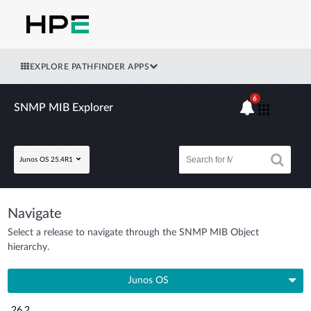
EXPLORE PATHFINDER APPS
6
SNMP MIB Explorer
Junos OS 25.4R1
Navigate
Select a release to navigate through the SNMP MIB Object
hierarchy.
Junos OS
26.2