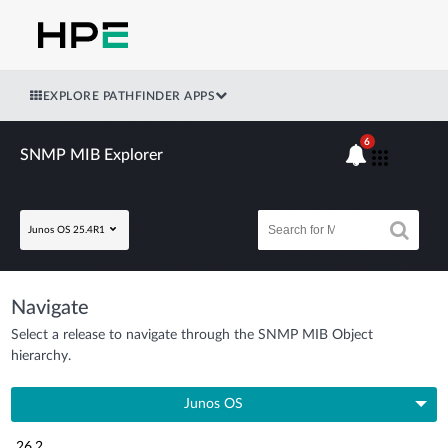
EXPLORE PATHFINDER APPS
6
SNMP MIB Explorer
Junos OS 25.4R1
Navigate
Select a release to navigate through the SNMP MIB Object
hierarchy.
Junos OS
26.2