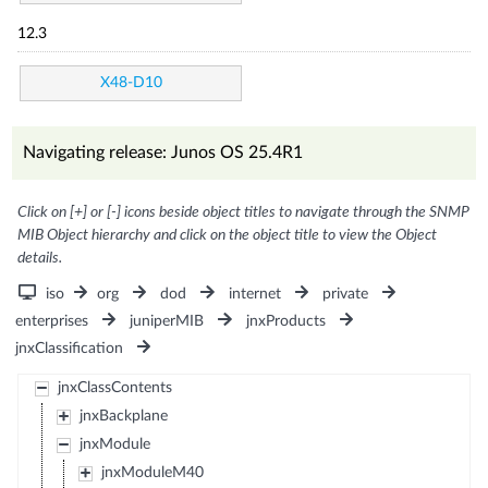
12.3
X48-D10
Navigating release: Junos OS 25.4R1
Click on [+] or [-] icons beside object titles to navigate through the SNMP
MIB Object hierarchy and click on the object title to view the Object
details.
iso
org
dod
internet
private
enterprises
juniperMIB
jnxProducts
jnxClassification
jnxClassContents
jnxBackplane
jnxModule
jnxModuleM40