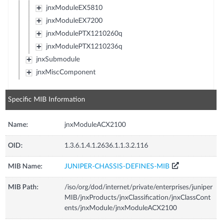
jnxModuleEX5810
jnxModuleEX7200
jnxModulePTX1210260q
jnxModulePTX1210236q
jnxSubmodule
jnxMiscComponent
Specific MIB Information
Name:
jnxModuleACX2100
OID:
1.3.6.1.4.1.2636.1.1.3.2.116
MIB Name:
JUNIPER-CHASSIS-DEFINES-MIB
MIB Path:
/iso/org/dod/internet/private/enterprises/juniper
MIB/jnxProducts/jnxClassification/jnxClassCont
ents/jnxModule/jnxModuleACX2100