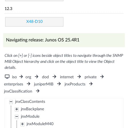
12.3
X48-D10
Navigating release: Junos OS 25.4R1
Click on [+] or [-] icons beside object titles to navigate through the SNMP
MIB Object hierarchy and click on the object title to view the Object
details.
iso
org
dod
internet
private
enterprises
juniperMIB
jnxProducts
jnxClassification
jnxClassContents
jnxBackplane
jnxModule
jnxModuleM40