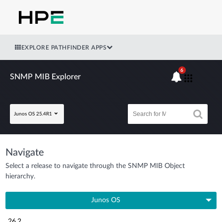
EXPLORE PATHFINDER APPS
6
SNMP MIB Explorer
Junos OS 25.4R1
Navigate
Select a release to navigate through the SNMP MIB Object
hierarchy.
Junos OS
26.2