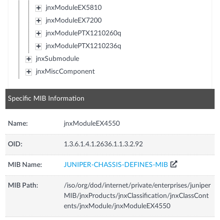
jnxModuleEX5810
jnxModuleEX7200
jnxModulePTX1210260q
jnxModulePTX1210236q
jnxSubmodule
jnxMiscComponent
Specific MIB Information
Name:
jnxModuleEX4550
OID:
1.3.6.1.4.1.2636.1.1.3.2.92
MIB Name:
JUNIPER-CHASSIS-DEFINES-MIB
MIB Path:
/iso/org/dod/internet/private/enterprises/juniper
MIB/jnxProducts/jnxClassification/jnxClassCont
ents/jnxModule/jnxModuleEX4550