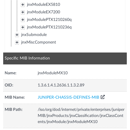
jnxModuleEX5810
jnxModuleEX7200
jnxModulePTX1210260q
jnxModulePTX1210236q
jnxSubmodule
jnxMiscComponent
Specific MIB Information
Name:
jnxModuleMX10
OID:
1.3.6.1.4.1.2636.1.1.3.2.89
MIB Name:
JUNIPER-CHASSIS-DEFINES-MIB
MIB Path:
/iso/org/dod/internet/private/enterprises/juniper
MIB/jnxProducts/jnxClassification/jnxClassCont
ents/jnxModule/jnxModuleMX10