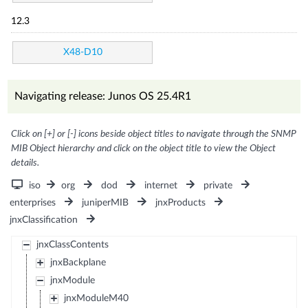
12.3
X48-D10
Navigating release: Junos OS 25.4R1
Click on [+] or [-] icons beside object titles to navigate through the SNMP
MIB Object hierarchy and click on the object title to view the Object
details.
iso
org
dod
internet
private
enterprises
juniperMIB
jnxProducts
jnxClassification
jnxClassContents
jnxBackplane
jnxModule
jnxModuleM40