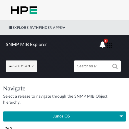
EXPLORE PATHFINDER APPS
6
SNMP MIB Explorer
Junos OS 25.4R1
Navigate
Select a release to navigate through the SNMP MIB Object
hierarchy.
Junos OS
26.2