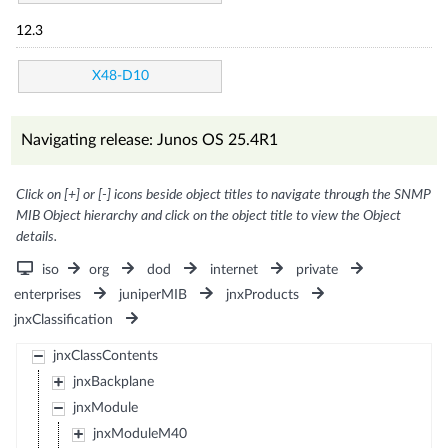
12.3
X48-D10
Navigating release: Junos OS 25.4R1
Click on [+] or [-] icons beside object titles to navigate through the SNMP
MIB Object hierarchy and click on the object title to view the Object
details.
iso
org
dod
internet
private
enterprises
juniperMIB
jnxProducts
jnxClassification
jnxClassContents
jnxBackplane
jnxModule
jnxModuleM40