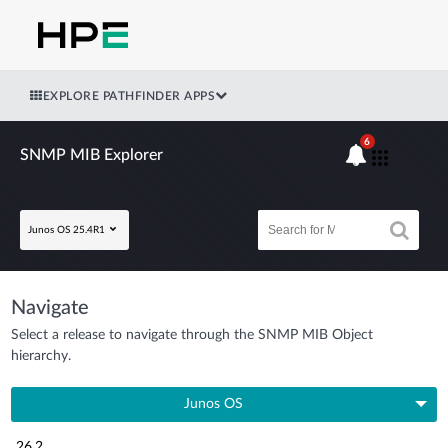
EXPLORE PATHFINDER APPS
6
SNMP MIB Explorer
Junos OS 25.4R1
Navigate
Select a release to navigate through the SNMP MIB Object
hierarchy.
Junos OS
26.2