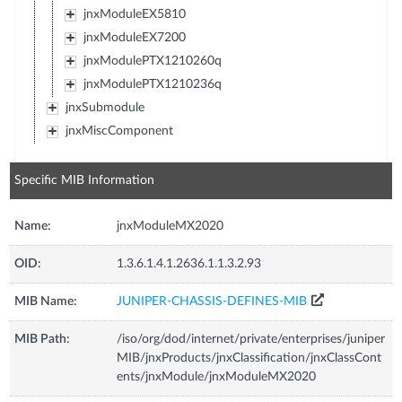
jnxModuleEX5810
jnxModuleEX7200
jnxModulePTX1210260q
jnxModulePTX1210236q
jnxSubmodule
jnxMiscComponent
Specific MIB Information
Name:
jnxModuleMX2020
OID:
1.3.6.1.4.1.2636.1.1.3.2.93
MIB Name:
JUNIPER-CHASSIS-DEFINES-MIB
MIB Path:
/iso/org/dod/internet/private/enterprises/juniper
MIB/jnxProducts/jnxClassification/jnxClassCont
ents/jnxModule/jnxModuleMX2020