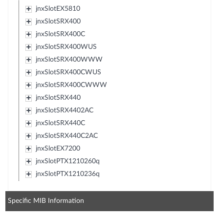
jnxSlotEX5810
jnxSlotSRX400
jnxSlotSRX400C
jnxSlotSRX400WUS
jnxSlotSRX400WWW
jnxSlotSRX400CWUS
jnxSlotSRX400CWWW
jnxSlotSRX440
jnxSlotSRX4402AC
jnxSlotSRX440C
jnxSlotSRX440C2AC
jnxSlotEX7200
jnxSlotPTX1210260q
jnxSlotPTX1210236q
Specific MIB Information