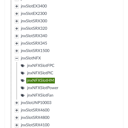
jnxSlotEX3400
jnxSlotEX2300
jnxSlotSRX300
jnxSlotSRX320
jnxSlotSRX340
jnxSlotSRX345
jnxSlotSRX1500
jnxSlotNFX
jnxNFXSlotFPC
jnxNFXSlotPIC
jnxNFXSlotHM
jnxNFXSlotPower
jnxNFXSlotFan
jnxSlotJNP10003
jnxSlotSRX4600
jnxSlotSRX4800
jnxSlotSRX4100