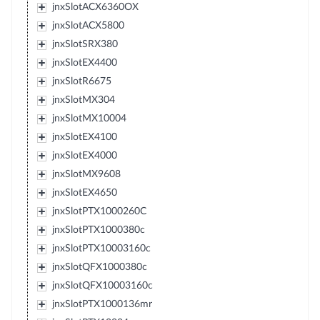
jnxSlotACX6360OX
jnxSlotACX5800
jnxSlotSRX380
jnxSlotEX4400
jnxSlotR6675
jnxSlotMX304
jnxSlotMX10004
jnxSlotEX4100
jnxSlotEX4000
jnxSlotMX9608
jnxSlotEX4650
jnxSlotPTX1000260C
jnxSlotPTX1000380c
jnxSlotPTX10003160c
jnxSlotQFX1000380c
jnxSlotQFX10003160c
jnxSlotPTX1000136mr