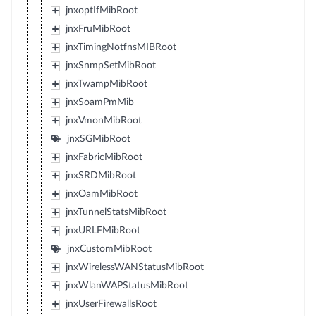
jnxoptIfMibRoot
jnxFruMibRoot
jnxTimingNotfnsMIBRoot
jnxSnmpSetMibRoot
jnxTwampMibRoot
jnxSoamPmMib
jnxVmonMibRoot
jnxSGMibRoot
jnxFabricMibRoot
jnxSRDMibRoot
jnxOamMibRoot
jnxTunnelStatsMibRoot
jnxURLFMibRoot
jnxCustomMibRoot
jnxWirelessWANStatusMibRoot
jnxWlanWAPStatusMibRoot
jnxUserFirewallsRoot