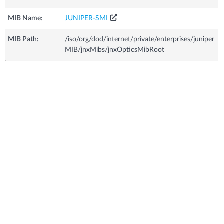
MIB Name:
JUNIPER-SMI
MIB Path:
/iso/org/dod/internet/private/enterprises/juniper
MIB/jnxMibs/jnxOpticsMibRoot