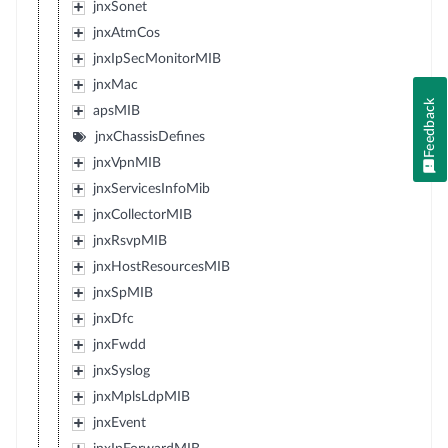
jnxSonet
jnxAtmCos
jnxIpSecMonitorMIB
jnxMac
Feedback
apsMIB
jnxChassisDefines
jnxVpnMIB
jnxServicesInfoMib
jnxCollectorMIB
jnxRsvpMIB
jnxHostResourcesMIB
jnxSpMIB
jnxDfc
jnxFwdd
jnxSyslog
jnxMplsLdpMIB
jnxEvent