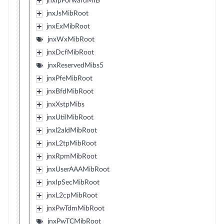
jnxIpForwardMIB
jnxJsMibRoot
jnxExMibRoot
jnxWxMibRoot
jnxDcfMibRoot
jnxReservedMibs5
jnxPfeMibRoot
jnxBfdMibRoot
jnxXstpMibs
jnxUtilMibRoot
jnxl2aldMibRoot
jnxL2tpMibRoot
jnxRpmMibRoot
jnxUserAAAMibRoot
jnxIpSecMibRoot
jnxL2cpMibRoot
jnxPwTdmMibRoot
jnxPwTCMibRoot