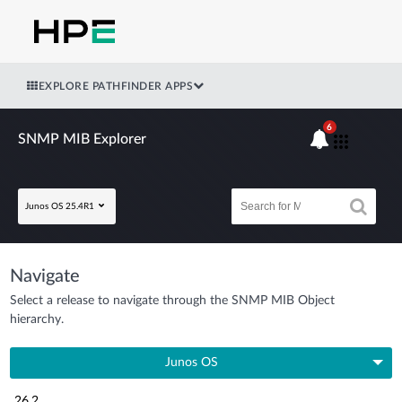
EXPLORE PATHFINDER APPS
6
SNMP MIB Explorer
Junos OS 25.4R1
Navigate
Select a release to navigate through the SNMP MIB Object
hierarchy.
Junos OS
26.2