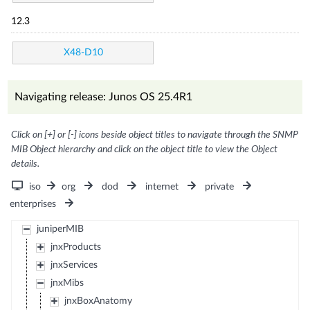
12.3
X48-D10
Navigating release: Junos OS 25.4R1
Click on [+] or [-] icons beside object titles to navigate through the SNMP
MIB Object hierarchy and click on the object title to view the Object
details.
iso
org
dod
internet
private
enterprises
juniperMIB
jnxProducts
jnxServices
jnxMibs
jnxBoxAnatomy