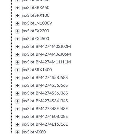
jnxSlotSRX650
jnxSlotSRX100
jnxSlotLN1000V
jnxSlotEX2200
jnxSlotEX4500
jnxSlotIBM4274M02J02M
jnxSlotIBM4274M06J06M
jnxSlotIBM4274M11J11M
jnxSlotSRX1400
jnxSlotIBM4274S58J58S
jnxSlotIBM4274S56J56S
jnxSlotIBM4274S36J36S
jnxSlotIBM4274S34J34S
jnxSlotIBM427348EJ48E
jnxSlotIBM4274E08J08E
jnxSlotIBM4274E16J16E
jnxSlotMX80