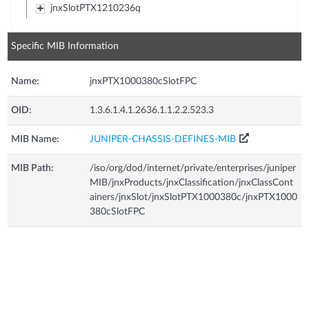
jnxSlotPTX1210236q
Specific MIB Information
Name:
jnxPTX1000380cSlotFPC
OID:
1.3.6.1.4.1.2636.1.1.2.2.523.3
MIB Name:
JUNIPER-CHASSIS-DEFINES-MIB
MIB Path:
/iso/org/dod/internet/private/enterprises/juniper
MIB/jnxProducts/jnxClassification/jnxClassCont
ainers/jnxSlot/jnxSlotPTX1000380c/jnxPTX1000
380cSlotFPC