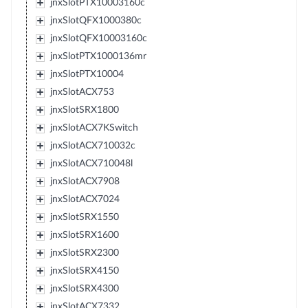
jnxSlotPTX10003160c
jnxSlotQFX1000380c
jnxSlotQFX10003160c
jnxSlotPTX1000136mr
jnxSlotPTX10004
jnxSlotACX753
jnxSlotSRX1800
jnxSlotACX7KSwitch
jnxSlotACX710032c
jnxSlotACX710048l
jnxSlotACX7908
jnxSlotACX7024
jnxSlotSRX1550
jnxSlotSRX1600
jnxSlotSRX2300
jnxSlotSRX4150
jnxSlotSRX4300
jnxSlotACX7332