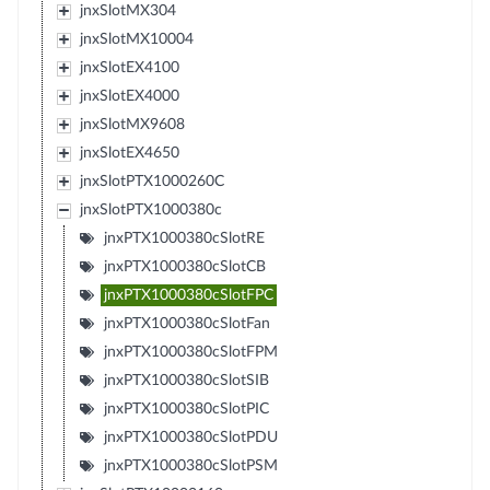
jnxSlotMX304
jnxSlotMX10004
jnxSlotEX4100
jnxSlotEX4000
jnxSlotMX9608
jnxSlotEX4650
jnxSlotPTX1000260C
jnxSlotPTX1000380c
jnxPTX1000380cSlotRE
jnxPTX1000380cSlotCB
jnxPTX1000380cSlotFPC
jnxPTX1000380cSlotFan
jnxPTX1000380cSlotFPM
jnxPTX1000380cSlotSIB
jnxPTX1000380cSlotPIC
jnxPTX1000380cSlotPDU
jnxPTX1000380cSlotPSM