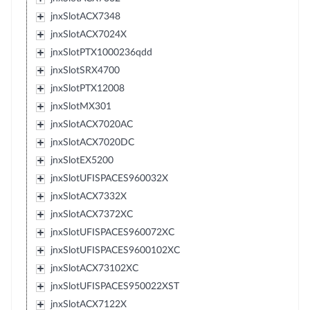
jnxSlotACX7348
jnxSlotACX7024X
jnxSlotPTX1000236qdd
jnxSlotSRX4700
jnxSlotPTX12008
jnxSlotMX301
jnxSlotACX7020AC
jnxSlotACX7020DC
jnxSlotEX5200
jnxSlotUFISPACES960032X
jnxSlotACX7332X
jnxSlotACX7372XC
jnxSlotUFISPACES960072XC
jnxSlotUFISPACES9600102XC
jnxSlotACX73102XC
jnxSlotUFISPACES950022XST
jnxSlotACX7122X