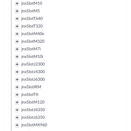
jnxSlotM10
jnxSlotM5
jnxSlotT640
jnxSlotT320
jnxSlotM40e
jnxSlotM320
jnxSlotM7i
jnxSlotM10i
jnxSlotJ2300
jnxSlotJ4300
jnxSlotJ6300
jnxSlotIRM
jnxSlotTX
jnxSlotM120
jnxSlotJ4350
jnxSlotJ6350
jnxSlotMX960