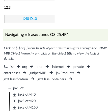
12.3
X48-D10
Navigating release: Junos OS 25.4R1
Click on [+] or [-] icons beside object titles to navigate through the SNMP
MIB Object hierarchy and click on the object title to view the Object
details.
iso
org
dod
internet
private
enterprises
juniperMIB
jnxProducts
jnxClassification
jnxClassContainers
jnxSlot
jnxSlotM40
jnxSlotM20
jnxSlotM160