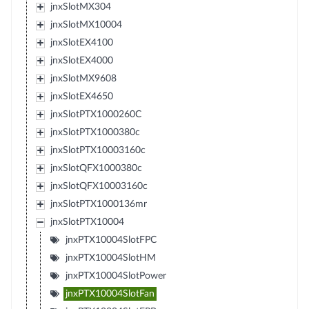
jnxSlotMX304
jnxSlotMX10004
jnxSlotEX4100
jnxSlotEX4000
jnxSlotMX9608
jnxSlotEX4650
jnxSlotPTX1000260C
jnxSlotPTX1000380c
jnxSlotPTX10003160c
jnxSlotQFX1000380c
jnxSlotQFX10003160c
jnxSlotPTX1000136mr
jnxSlotPTX10004
jnxPTX10004SlotFPC
jnxPTX10004SlotHM
jnxPTX10004SlotPower
jnxPTX10004SlotFan