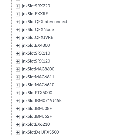
jnxSlotSRX220
jnxSlotEXXRE
jnxSlotQFXInterconnect
jnxSlotQFXNode
jnxSlotQFXJVRE
jnxSlotEX4300
jnxSlotSRX110
jnxSlotSRX120
jnxSlotMAG8600
jnxSlotMAG6611
jnxSlotMAG6610
jnxSlotPTX5000
jnxSlotIBM0719J45E
jnxSlotIBMJ08F
jnxSlotIBMJ52F
jnxSlotEX6210
jnxSlotDellJFX3500