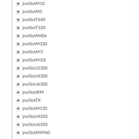
jnxSlotM10
jnxSlotM5
jnxSlotT640
jnxSlotT320
jnxSlotM40e
jnxSlotM320
jnxSlotM7i
jnxSlotM10i
jnxSlotJ2300
jnxSlotJ4300
jnxSlotJ6300
jnxSlotIRM
jnxSlotTX
jnxSlotM120
jnxSlotJ4350
jnxSlotJ6350
jnxSlotMX960