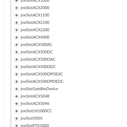
jnxSlotACX1000
jnxSlotACX2000
jnxSlotACX1100
jnxSlotACX2100
jnxSlotACX2200
jnxSlotACX4000
jnxSlotACX500AC
jnxSlotACX500DC
jnxSlotACX500OAC
jnxSlotACX500ODC
jnxSlotACX500OPOEAC
jnxSlotACX500OPOEDC
jnxSlotSatelliteDevice
jnxSlotACX5048
jnxSlotACX5096
jnxSlotLN1000CC
jnxSlotVSRX
jnxSlotPTX1000