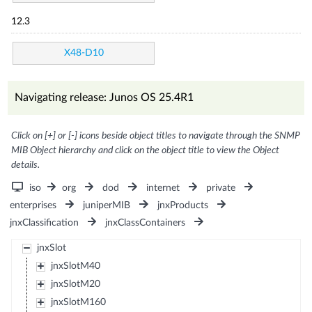
12.3
X48-D10
Navigating release: Junos OS 25.4R1
Click on [+] or [-] icons beside object titles to navigate through the SNMP
MIB Object hierarchy and click on the object title to view the Object
details.
iso
org
dod
internet
private
enterprises
juniperMIB
jnxProducts
jnxClassification
jnxClassContainers
jnxSlot
jnxSlotM40
jnxSlotM20
jnxSlotM160