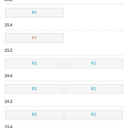
R1
25.4
R1
25.2
R2
R1
24.4
R2
R1
24.2
R2
R1
23.4