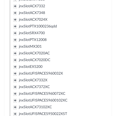
jnxSlotACX7332
jnxSlotACX7348
jnxSlotACX7024X
jnxSlotPTX1000236qdd
jnxSlotSRX4700
jnxSlotPTX12008
jnxSlotMX301
jnxSlotACX7020AC
jnxSlotACX7020DC
jnxSlotEX5200
jnxSlotUFISPACES960032X
jnxSlotACX7332X
jnxSlotACX7372XC
jnxSlotUFISPACES960072XC
jnxSlotUFISPACES9600102XC
jnxSlotACX73102XC
jnxSlotUFISPACES950022XST