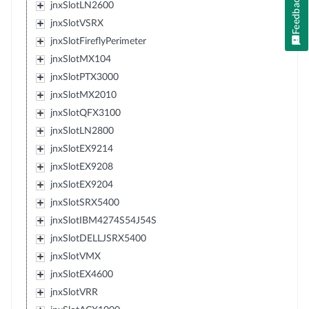
Feedback
jnxSlotLN2600
jnxSlotVSRX
jnxSlotFireflyPerimeter
jnxSlotMX104
jnxSlotPTX3000
jnxSlotMX2010
jnxSlotQFX3100
jnxSlotLN2800
jnxSlotEX9214
jnxSlotEX9208
jnxSlotEX9204
jnxSlotSRX5400
jnxSlotIBM4274S54J54S
jnxSlotDELLJSRX5400
jnxSlotVMX
jnxSlotEX4600
jnxSlotVRR