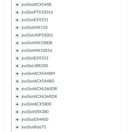
jnxSlotACX5448
jnxSlotPTX10016
jnxSlotEX9251
jnxSlotMX150
jnxSlotJNP10001
jnxSlotMX10008
jnxSlotMX10016
jnxSlotEX9253
jnxSlotJRR200
jnxSlotACX5448M
jnxSlotACX5448D
jnxSlotACX6360OR
jnxSlotACX6360OX
jnxSlotACX5800
jnxSlotSRX380
jnxSlotEX4400
jnxSlotR6675