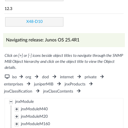
12.3
X48-D10
Navigating release: Junos OS 25.4R1
Click on [+] or [-] icons beside object titles to navigate through the SNMP
MIB Object hierarchy and click on the object title to view the Object
details.
iso
org
dod
internet
private
enterprises
juniperMIB
jnxProducts
jnxClassification
jnxClassContents
jnxModule
jnxModuleM40
jnxModuleM20
jnxModuleM160