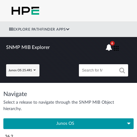
EXPLORE PATHFINDER APPS
6
SNMP MIB Explorer
Junos OS 25.4R1
Navigate
Select a release to navigate through the SNMP MIB Object
hierarchy.
Junos OS
26.2