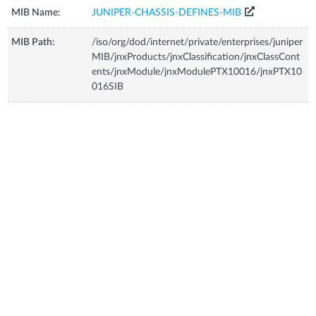
MIB Name:
JUNIPER-CHASSIS-DEFINES-MIB
MIB Path:
/iso/org/dod/internet/private/enterprises/juniper
MIB/jnxProducts/jnxClassification/jnxClassCont
ents/jnxModule/jnxModulePTX10016/jnxPTX10
016SIB