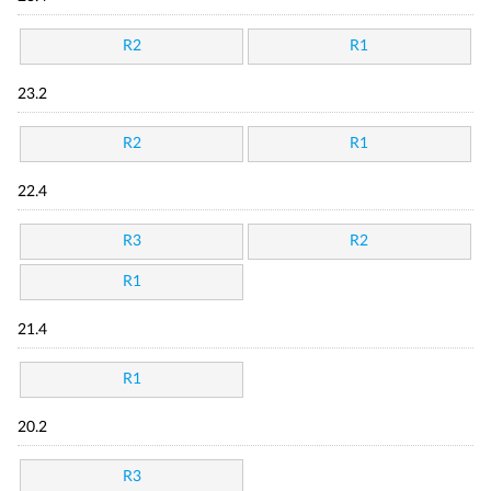
R2
R1
23.2
R2
R1
22.4
R3
R2
R1
21.4
R1
20.2
R3