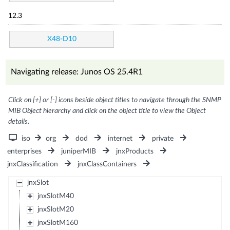
12.3
X48-D10
Navigating release: Junos OS 25.4R1
Click on [+] or [-] icons beside object titles to navigate through the SNMP
MIB Object hierarchy and click on the object title to view the Object
details.
iso
org
dod
internet
private
enterprises
juniperMIB
jnxProducts
jnxClassification
jnxClassContainers
jnxSlot
jnxSlotM40
jnxSlotM20
jnxSlotM160