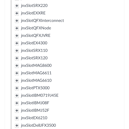
jnxSlotSRX220
jnxSlotEXXRE
jnxSlotQFXInterconnect
jnxSlotQFXNode
jnxSlotQFXJVRE
jnxSlotEX4300
jnxSlotSRX110
jnxSlotSRX120
jnxSlotMAG8600
jnxSlotMAG6611
jnxSlotMAG6610
jnxSlotPTX5000
jnxSlotIBM0719J45E
jnxSlotIBMJ08F
jnxSlotIBMJ52F
jnxSlotEX6210
jnxSlotDellJFX3500