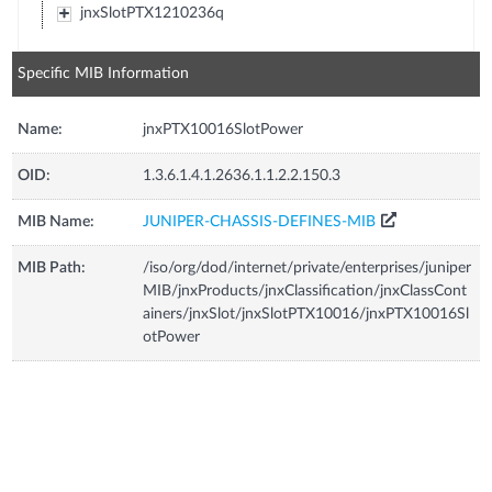
jnxSlotPTX1210236q
Specific MIB Information
Name:
jnxPTX10016SlotPower
OID:
1.3.6.1.4.1.2636.1.1.2.2.150.3
MIB Name:
JUNIPER-CHASSIS-DEFINES-MIB
MIB Path:
/iso/org/dod/internet/private/enterprises/juniper
MIB/jnxProducts/jnxClassification/jnxClassCont
ainers/jnxSlot/jnxSlotPTX10016/jnxPTX10016Sl
otPower