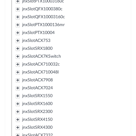
jnxSlotPTX10003160c
jnxSlotQFX1000380c
jnxSlotQFX10003160c
jnxSlotPTX1000136mr
jnxSlotPTX10004
jnxSlotACX753
jnxSlotSRX1800
jnxSlotACX7KSwitch
jnxSlotACX710032c
jnxSlotACX710048l
jnxSlotACX7908
jnxSlotACX7024
jnxSlotSRX1550
jnxSlotSRX1600
jnxSlotSRX2300
jnxSlotSRX4150
jnxSlotSRX4300
jnxSlotACX7332