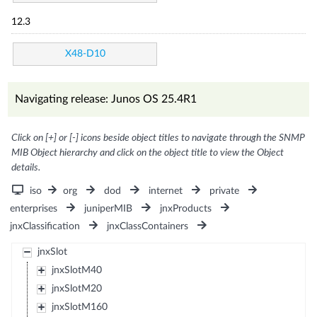
12.3
X48-D10
Navigating release: Junos OS 25.4R1
Click on [+] or [-] icons beside object titles to navigate through the SNMP
MIB Object hierarchy and click on the object title to view the Object
details.
iso
org
dod
internet
private
enterprises
juniperMIB
jnxProducts
jnxClassification
jnxClassContainers
jnxSlot
jnxSlotM40
jnxSlotM20
jnxSlotM160