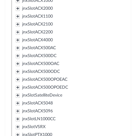
jnxSlotACX1000
jnxSlotACX2000
jnxSlotACX1100
jnxSlotACX2100
jnxSlotACX2200
jnxSlotACX4000
jnxSlotACX500AC
jnxSlotACX500DC
jnxSlotACX500OAC
jnxSlotACX500ODC
jnxSlotACX500OPOEAC
jnxSlotACX500OPOEDC
jnxSlotSatelliteDevice
jnxSlotACX5048
jnxSlotACX5096
jnxSlotLN1000CC
jnxSlotVSRX
jnxSlotPTX1000