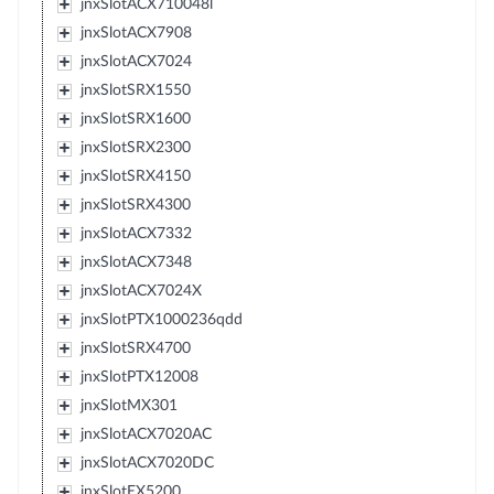
jnxSlotACX710048l
jnxSlotACX7908
jnxSlotACX7024
jnxSlotSRX1550
jnxSlotSRX1600
jnxSlotSRX2300
jnxSlotSRX4150
jnxSlotSRX4300
jnxSlotACX7332
jnxSlotACX7348
jnxSlotACX7024X
jnxSlotPTX1000236qdd
jnxSlotSRX4700
jnxSlotPTX12008
jnxSlotMX301
jnxSlotACX7020AC
jnxSlotACX7020DC
jnxSlotEX5200