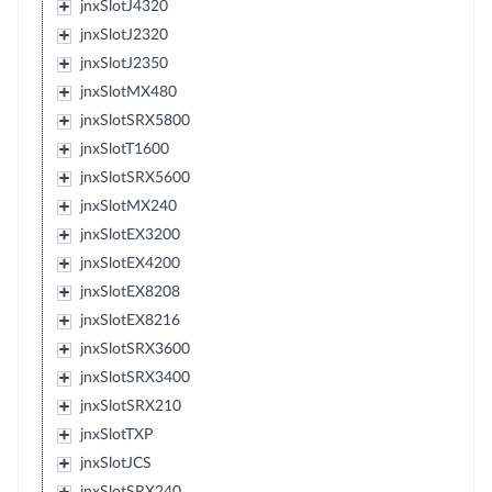
jnxSlotJ4320
jnxSlotJ2320
jnxSlotJ2350
jnxSlotMX480
jnxSlotSRX5800
jnxSlotT1600
jnxSlotSRX5600
jnxSlotMX240
jnxSlotEX3200
jnxSlotEX4200
jnxSlotEX8208
jnxSlotEX8216
jnxSlotSRX3600
jnxSlotSRX3400
jnxSlotSRX210
jnxSlotTXP
jnxSlotJCS
jnxSlotSRX240