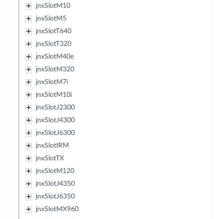
jnxSlotM10
jnxSlotM5
jnxSlotT640
jnxSlotT320
jnxSlotM40e
jnxSlotM320
jnxSlotM7i
jnxSlotM10i
jnxSlotJ2300
jnxSlotJ4300
jnxSlotJ6300
jnxSlotIRM
jnxSlotTX
jnxSlotM120
jnxSlotJ4350
jnxSlotJ6350
jnxSlotMX960