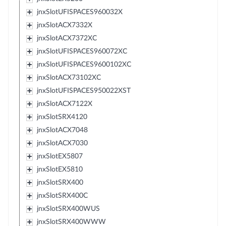
jnxSlotUFISPACES960032X
jnxSlotACX7332X
jnxSlotACX7372XC
jnxSlotUFISPACES960072XC
jnxSlotUFISPACES9600102XC
jnxSlotACX73102XC
jnxSlotUFISPACES950022XST
jnxSlotACX7122X
jnxSlotSRX4120
jnxSlotACX7048
jnxSlotACX7030
jnxSlotEX5807
jnxSlotEX5810
jnxSlotSRX400
jnxSlotSRX400C
jnxSlotSRX400WUS
jnxSlotSRX400WWW