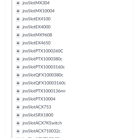
jnxSlotMX304
jnxSlotMX10004
jnxSlotEX4100
jnxSlotEX4000
jnxSlotMX9608
jnxSlotEX4650
jnxSlotPTX1000260C
jnxSlotPTX1000380c
jnxSlotPTX10003160c
jnxSlotQFX1000380c
jnxSlotQFX10003160c
jnxSlotPTX1000136mr
jnxSlotPTX10004
jnxSlotACX753
jnxSlotSRX1800
jnxSlotACX7KSwitch
jnxSlotACX710032c