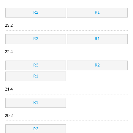
R2
R1
23.2
R2
R1
22.4
R3
R2
R1
21.4
R1
20.2
R3