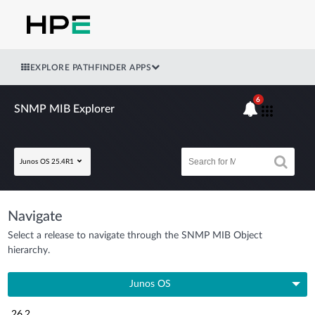
EXPLORE PATHFINDER APPS
6
SNMP MIB Explorer
Junos OS 25.4R1
Navigate
Select a release to navigate through the SNMP MIB Object
hierarchy.
Junos OS
26.2