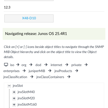
12.3
X48-D10
Navigating release: Junos OS 25.4R1
Click on [+] or [-] icons beside object titles to navigate through the SNMP
MIB Object hierarchy and click on the object title to view the Object
details.
iso
org
dod
internet
private
enterprises
juniperMIB
jnxProducts
jnxClassification
jnxClassContainers
jnxSlot
jnxSlotM40
jnxSlotM20
jnxSlotM160