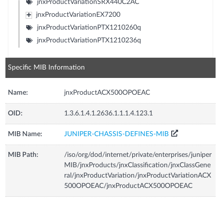
jnxProductVariationSRX440C2AC
jnxProductVariationEX7200
jnxProductVariationPTX1210260q
jnxProductVariationPTX1210236q
Specific MIB Information
Name:
jnxProductACX500OPOEAC
OID:
1.3.6.1.4.1.2636.1.1.1.4.123.1
MIB Name:
JUNIPER-CHASSIS-DEFINES-MIB
MIB Path:
/iso/org/dod/internet/private/enterprises/juniper
MIB/jnxProducts/jnxClassification/jnxClassGene
ral/jnxProductVariation/jnxProductVariationACX
500OPOEAC/jnxProductACX500OPOEAC