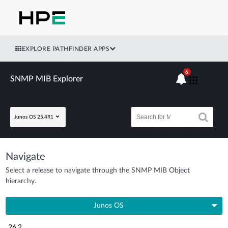
EXPLORE PATHFINDER APPS
6
SNMP MIB Explorer
Junos OS 25.4R1
Navigate
Select a release to navigate through the SNMP MIB Object
hierarchy.
Junos OS
26.2