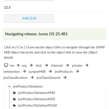
12.3
X48-D10
Navigating release: Junos OS 25.4R1
Click on [+] or [-] icons beside object titles to navigate through the SNMP
MIB Object hierarchy and click on the object title to view the Object
details.
iso
org
dod
internet
private
enterprises
juniperMIB
jnxProducts
jnxClassification
jnxClassGeneral
jnxProductVariation
jnxProductVariationM40
jnxProductVariationM20
jnxProductVariationM160