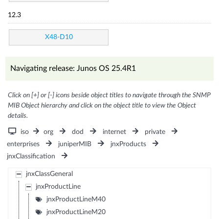
12.3
X48-D10
Navigating release: Junos OS 25.4R1
Click on [+] or [-] icons beside object titles to navigate through the SNMP
MIB Object hierarchy and click on the object title to view the Object
details.
iso
org
dod
internet
private
enterprises
juniperMIB
jnxProducts
jnxClassification
jnxClassGeneral
jnxProductLine
jnxProductLineM40
jnxProductLineM20