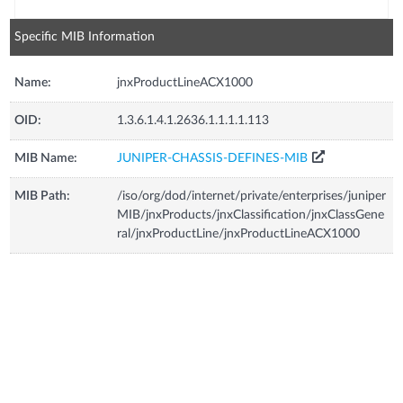
Specific MIB Information
Name:
jnxProductLineACX1000
OID:
1.3.6.1.4.1.2636.1.1.1.1.113
MIB Name:
JUNIPER-CHASSIS-DEFINES-MIB
MIB Path:
/iso/org/dod/internet/private/enterprises/juniper
MIB/jnxProducts/jnxClassification/jnxClassGene
ral/jnxProductLine/jnxProductLineACX1000