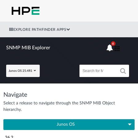
EXPLORE PATHFINDER APPS
6
SNMP MIB Explorer
Junos OS 25.4R1
Navigate
Select a release to navigate through the SNMP MIB Object
hierarchy.
Junos OS
26.2