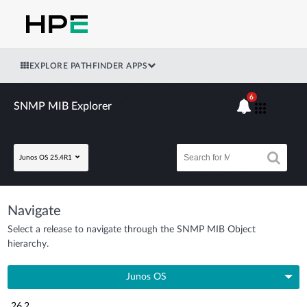
EXPLORE PATHFINDER APPS
6
SNMP MIB Explorer
Junos OS 25.4R1
Navigate
Select a release to navigate through the SNMP MIB Object
hierarchy.
Junos OS
26.2