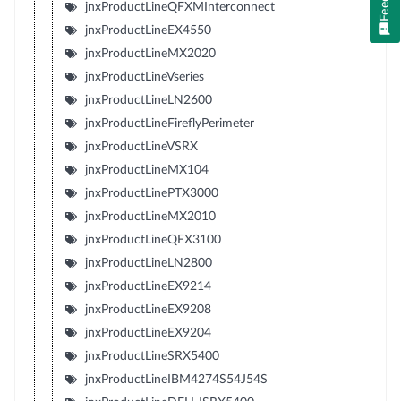
jnxProductLineQFXMInterconnect
jnxProductLineEX4550
jnxProductLineMX2020
jnxProductLineVseries
jnxProductLineLN2600
jnxProductLineFireflyPerimeter
jnxProductLineVSRX
jnxProductLineMX104
jnxProductLinePTX3000
jnxProductLineMX2010
jnxProductLineQFX3100
jnxProductLineLN2800
jnxProductLineEX9214
jnxProductLineEX9208
jnxProductLineEX9204
jnxProductLineSRX5400
jnxProductLineIBM4274S54J54S