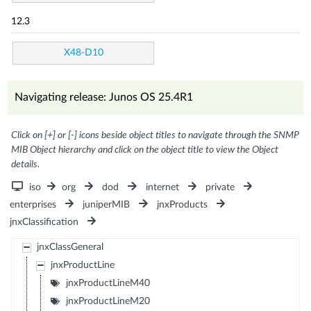
12.3
X48-D10
Navigating release: Junos OS 25.4R1
Click on [+] or [-] icons beside object titles to navigate through the SNMP
MIB Object hierarchy and click on the object title to view the Object
details.
iso
org
dod
internet
private
enterprises
juniperMIB
jnxProducts
jnxClassification
jnxClassGeneral
jnxProductLine
jnxProductLineM40
jnxProductLineM20