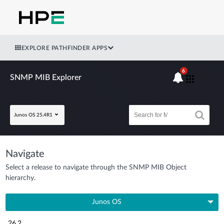
EXPLORE PATHFINDER APPS
6
SNMP MIB Explorer
Junos OS 25.4R1
Navigate
Select a release to navigate through the SNMP MIB Object
hierarchy.
Junos OS
26.2