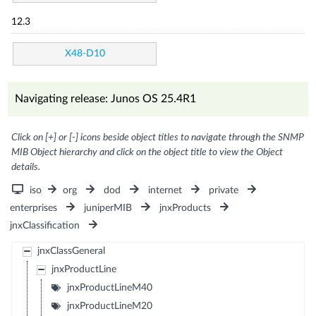
12.3
X48-D10
Navigating release: Junos OS 25.4R1
Click on [+] or [-] icons beside object titles to navigate through the SNMP
MIB Object hierarchy and click on the object title to view the Object
details.
iso
org
dod
internet
private
enterprises
juniperMIB
jnxProducts
jnxClassification
jnxClassGeneral
jnxProductLine
jnxProductLineM40
jnxProductLineM20