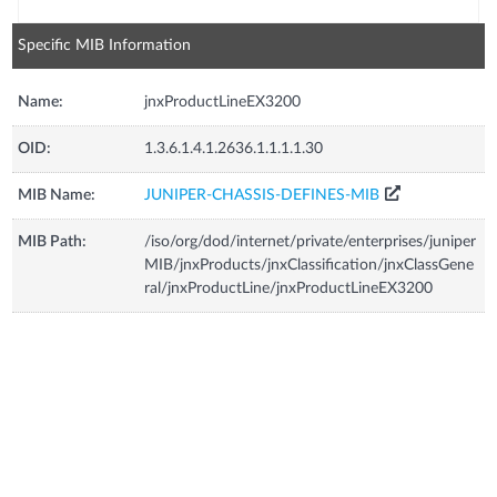
Specific MIB Information
Name:
jnxProductLineEX3200
OID:
1.3.6.1.4.1.2636.1.1.1.1.30
MIB Name:
JUNIPER-CHASSIS-DEFINES-MIB
MIB Path:
/iso/org/dod/internet/private/enterprises/juniper
MIB/jnxProducts/jnxClassification/jnxClassGene
ral/jnxProductLine/jnxProductLineEX3200