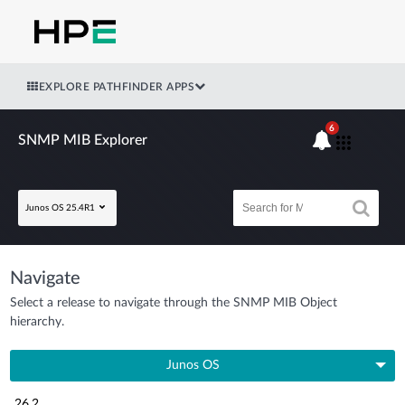
EXPLORE PATHFINDER APPS
6
SNMP MIB Explorer
Junos OS 25.4R1
Navigate
Select a release to navigate through the SNMP MIB Object
hierarchy.
Junos OS
26.2