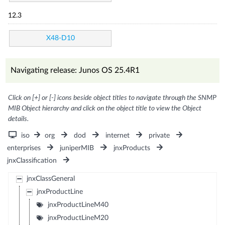
12.3
X48-D10
Navigating release: Junos OS 25.4R1
Click on [+] or [-] icons beside object titles to navigate through the SNMP
MIB Object hierarchy and click on the object title to view the Object
details.
iso
org
dod
internet
private
enterprises
juniperMIB
jnxProducts
jnxClassification
jnxClassGeneral
jnxProductLine
jnxProductLineM40
jnxProductLineM20