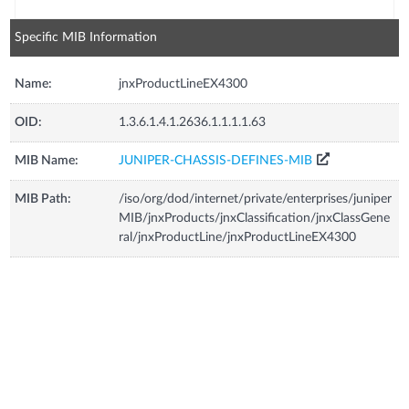
Specific MIB Information
Name:
jnxProductLineEX4300
OID:
1.3.6.1.4.1.2636.1.1.1.1.63
MIB Name:
JUNIPER-CHASSIS-DEFINES-MIB
MIB Path:
/iso/org/dod/internet/private/enterprises/juniper
MIB/jnxProducts/jnxClassification/jnxClassGene
ral/jnxProductLine/jnxProductLineEX4300