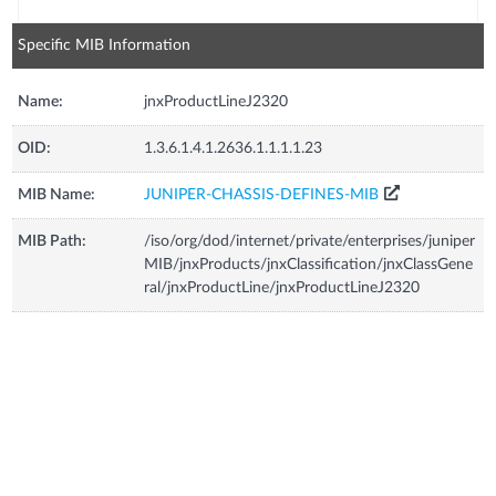
Specific MIB Information
Name:
jnxProductLineJ2320
OID:
1.3.6.1.4.1.2636.1.1.1.1.23
MIB Name:
JUNIPER-CHASSIS-DEFINES-MIB
MIB Path:
/iso/org/dod/internet/private/enterprises/juniper
MIB/jnxProducts/jnxClassification/jnxClassGene
ral/jnxProductLine/jnxProductLineJ2320