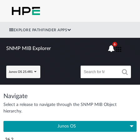
EXPLORE PATHFINDER APPS
6
SNMP MIB Explorer
Junos OS 25.4R1
Navigate
Select a release to navigate through the SNMP MIB Object
hierarchy.
Junos OS
26.2