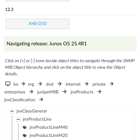
12.3
X48-D10
Navigating release: Junos OS 25.4R1
Click on [+] or [-] icons beside object titles to navigate through the SNMP
MIB Object hierarchy and click on the object title to view the Object
details.
iso
org
dod
internet
private
enterprises
juniperMIB
jnxProducts
jnxClassification
jnxClassGeneral
jnxProductLine
jnxProductLineM40
jnxProductLineM20