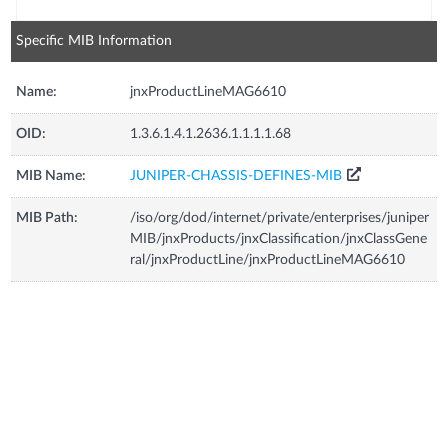
Specific MIB Information
Name:
jnxProductLineMAG6610
OID:
1.3.6.1.4.1.2636.1.1.1.1.68
MIB Name:
JUNIPER-CHASSIS-DEFINES-MIB
MIB Path:
/iso/org/dod/internet/private/enterprises/juniper
MIB/jnxProducts/jnxClassification/jnxClassGene
ral/jnxProductLine/jnxProductLineMAG6610