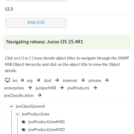
12.3
X48-D10
Navigating release: Junos OS 25.4R1
Click on [+] or [-] icons beside object titles to navigate through the SNMP
MIB Object hierarchy and click on the object title to view the Object
details.
iso
org
dod
internet
private
enterprises
juniperMIB
jnxProducts
jnxClassification
jnxClassGeneral
jnxProductLine
jnxProductLineM40
jnxProductLineM20