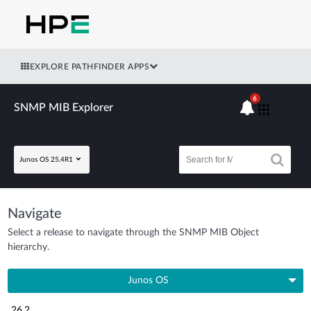
EXPLORE PATHFINDER APPS
6
SNMP MIB Explorer
Junos OS 25.4R1
Navigate
Select a release to navigate through the SNMP MIB Object
hierarchy.
Junos OS
26.2