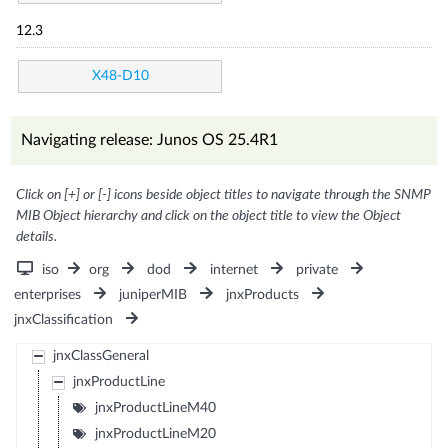
12.3
X48-D10
Navigating release: Junos OS 25.4R1
Click on [+] or [-] icons beside object titles to navigate through the SNMP
MIB Object hierarchy and click on the object title to view the Object
details.
iso
org
dod
internet
private
enterprises
juniperMIB
jnxProducts
jnxClassification
jnxClassGeneral
jnxProductLine
jnxProductLineM40
jnxProductLineM20