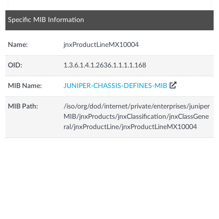
Specific MIB Information
Name:
jnxProductLineMX10004
OID:
1.3.6.1.4.1.2636.1.1.1.1.168
MIB Name:
JUNIPER-CHASSIS-DEFINES-MIB
MIB Path:
/iso/org/dod/internet/private/enterprises/juniper
MIB/jnxProducts/jnxClassification/jnxClassGene
ral/jnxProductLine/jnxProductLineMX10004