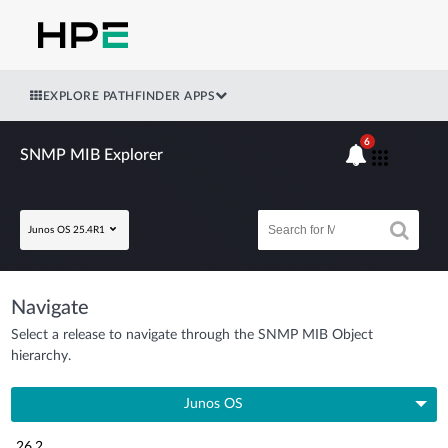
EXPLORE PATHFINDER APPS
6
SNMP MIB Explorer
Junos OS 25.4R1
Navigate
Select a release to navigate through the SNMP MIB Object
hierarchy.
Junos OS
26.2