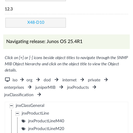
12.3
X48-D10
Navigating release: Junos OS 25.4R1
Click on [+] or [-] icons beside object titles to navigate through the SNMP
MIB Object hierarchy and click on the object title to view the Object
details.
iso
org
dod
internet
private
enterprises
juniperMIB
jnxProducts
jnxClassification
jnxClassGeneral
jnxProductLine
jnxProductLineM40
jnxProductLineM20