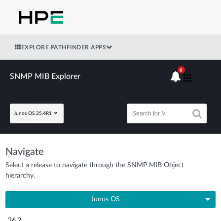
EXPLORE PATHFINDER APPS
6
SNMP MIB Explorer
Junos OS 25.4R1
Navigate
Select a release to navigate through the SNMP MIB Object
hierarchy.
Junos OS
26.2