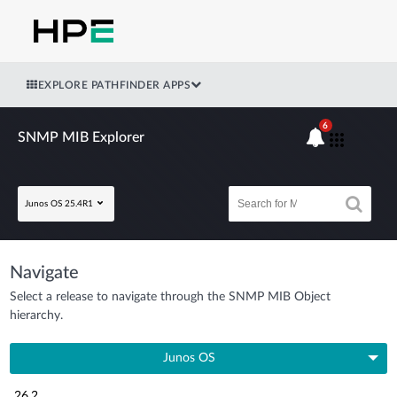
EXPLORE PATHFINDER APPS
6
SNMP MIB Explorer
Junos OS 25.4R1
Navigate
Select a release to navigate through the SNMP MIB Object
hierarchy.
Junos OS
26.2