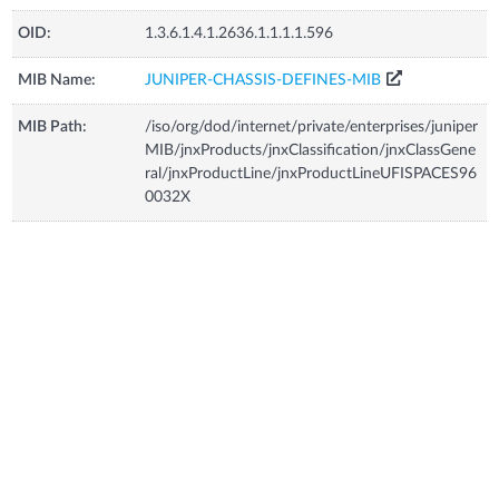
OID:
1.3.6.1.4.1.2636.1.1.1.1.596
MIB Name:
JUNIPER-CHASSIS-DEFINES-MIB
MIB Path:
/iso/org/dod/internet/private/enterprises/juniper
MIB/jnxProducts/jnxClassification/jnxClassGene
ral/jnxProductLine/jnxProductLineUFISPACES96
0032X