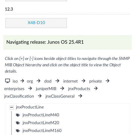
12.3
X48-D10
Navigating release: Junos OS 25.4R1
Click on [+] or [-] icons beside object titles to navigate through the SNMP
MIB Object hierarchy and click on the object title to view the Object
details.
iso
org
dod
internet
private
enterprises
juniperMIB
jnxProducts
jnxClassification
jnxClassGeneral
jnxProductLine
jnxProductLineM40
jnxProductLineM20
jnxProductLineM160