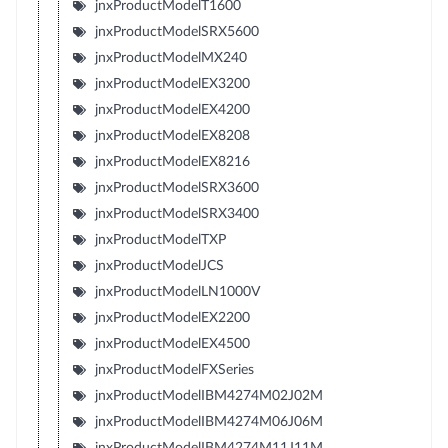
jnxProductModelT1600
jnxProductModelSRX5600
jnxProductModelMX240
jnxProductModelEX3200
jnxProductModelEX4200
jnxProductModelEX8208
jnxProductModelEX8216
jnxProductModelSRX3600
jnxProductModelSRX3400
jnxProductModelTXP
jnxProductModelJCS
jnxProductModelLN1000V
jnxProductModelEX2200
jnxProductModelEX4500
jnxProductModelFXSeries
jnxProductModelIBM4274M02J02M
jnxProductModelIBM4274M06J06M
jnxProductModelIBM4274M11J11M