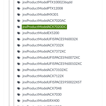
jnxProductModelPTX1000236qdd
jnxProductModelPTX12008
jnxProductModelMX301
jnxProductModelACX7020AC
jnxProductModelACX7020DC
jnxProductModelEX5200
jnxProductModelUFISPACES960032X
jnxProductModelACX7332X
jnxProductModelACX7372XC
jnxProductModelUFISPACES960072XC
jnxProductModelUFISPACES9600102XC
jnxProductModelACX73102XC
jnxProductModelACX7122X
jnxProductModelUFISPACES950022XST
jnxProductModelACX7048
jnxProductModelACX7030
jnxProductModelSRX400