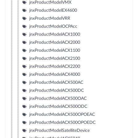
jnxProductModelVMX
jnxProductModelEX4600
jnxProductModelVRR
jnxProductModelOCPAcc
jnxProductModelACX1000
jnxProductModelACX2000
jnxProductModelACX1100
jnxProductModelACX2100
jnxProductModelACX2200
jnxProductModelACX4000
jnxProductModelACX500AC
jnxProductModelACX500DC
jnxProductModelACX500OAC
jnxProductModelACX500ODC
jnxProductModelACX500OPOEAC
jnxProductModelACX500OPOEDC
jnxProductModelSatelliteDevice