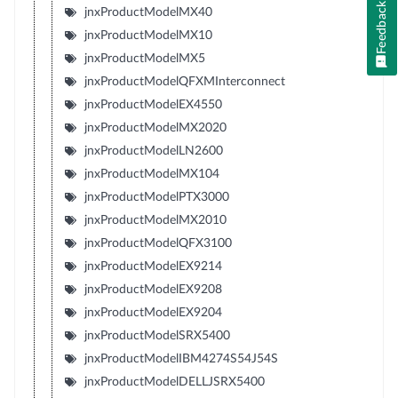
Feedback
jnxProductModelMX40
jnxProductModelMX10
jnxProductModelMX5
jnxProductModelQFXMInterconnect
jnxProductModelEX4550
jnxProductModelMX2020
jnxProductModelLN2600
jnxProductModelMX104
jnxProductModelPTX3000
jnxProductModelMX2010
jnxProductModelQFX3100
jnxProductModelEX9214
jnxProductModelEX9208
jnxProductModelEX9204
jnxProductModelSRX5400
jnxProductModelIBM4274S54J54S
jnxProductModelDELLJSRX5400