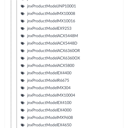
jnxProductModelJNP10001
jnxProductModelMX10008
jnxProductModelMX10016
jnxProductModelEX9253
jnxProductModelACX5448M
jnxProductModelACX5448D
jnxProductModelACX6360OR
jnxProductModelACX6360OX
jnxProductModelACX5800
jnxProductModelEX4400
jnxProductModelR6675
jnxProductModelMX304
jnxProductModelMX10004
jnxProductModelEX4100
jnxProductModelEX4000
jnxProductModelMX9608
jnxProductModelEX4650