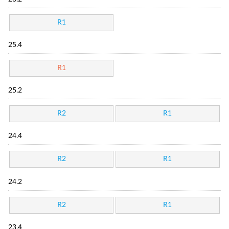
R1
25.4
R1
25.2
R2
R1
24.4
R2
R1
24.2
R2
R1
23.4