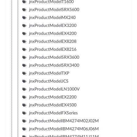
jnxProductModelT1600
jnxProductModelSRX5600
jnxProductModelMX240
jnxProductModelEX3200
jnxProductModelEX4200
jnxProductModelEX8208
jnxProductModelEX8216
jnxProductModelSRX3600
jnxProductModelSRX3400
jnxProductModelTXP
jnxProductModelJCS
jnxProductModelLN1000V
jnxProductModelEX2200
jnxProductModelEX4500
jnxProductModelFXSeries
jnxProductModelIBM4274M02J02M
jnxProductModelIBM4274M06J06M
jnxProductModelIBM4274M11J11M