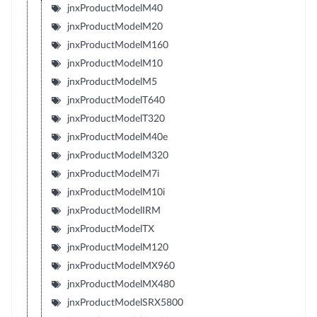
jnxProductModelM40
jnxProductModelM20
jnxProductModelM160
jnxProductModelM10
jnxProductModelM5
jnxProductModelT640
jnxProductModelT320
jnxProductModelM40e
jnxProductModelM320
jnxProductModelM7i
jnxProductModelM10i
jnxProductModelIRM
jnxProductModelTX
jnxProductModelM120
jnxProductModelMX960
jnxProductModelMX480
jnxProductModelSRX5800