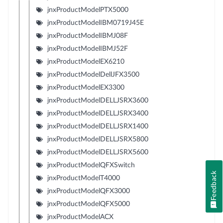
jnxProductModelPTX5000
jnxProductModelIBM0719J45E
jnxProductModelIBMJ08F
jnxProductModelIBMJ52F
jnxProductModelEX6210
jnxProductModelDellJFX3500
jnxProductModelEX3300
jnxProductModelDELLJSRX3600
jnxProductModelDELLJSRX3400
jnxProductModelDELLJSRX1400
jnxProductModelDELLJSRX5800
jnxProductModelDELLJSRX5600
jnxProductModelQFXSwitch
Feedback
jnxProductModelT4000
jnxProductModelQFX3000
jnxProductModelQFX5000
jnxProductModelACX