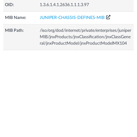
OID:
1.3.6.1.4.1.2636.1.1.1.3.97
MIB Name:
JUNIPER-CHASSIS-DEFINES-MIB
MIB Path:
/iso/org/dod/internet/private/enterprises/juniper
MIB/jnxProducts/jnxClassification/jnxClassGene
ral/jnxProductModel/jnxProductModelMX104