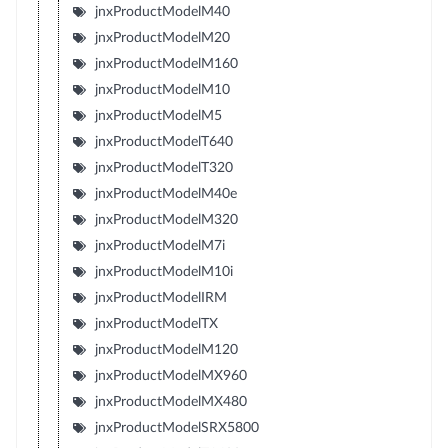
jnxProductModelM40
jnxProductModelM20
jnxProductModelM160
jnxProductModelM10
jnxProductModelM5
jnxProductModelT640
jnxProductModelT320
jnxProductModelM40e
jnxProductModelM320
jnxProductModelM7i
jnxProductModelM10i
jnxProductModelIRM
jnxProductModelTX
jnxProductModelM120
jnxProductModelMX960
jnxProductModelMX480
jnxProductModelSRX5800