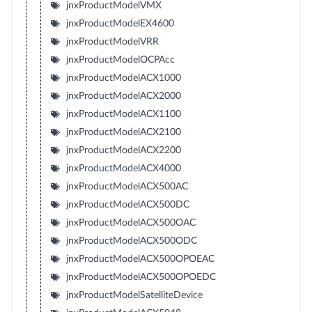
jnxProductModelVMX
jnxProductModelEX4600
jnxProductModelVRR
jnxProductModelOCPAcc
jnxProductModelACX1000
jnxProductModelACX2000
jnxProductModelACX1100
jnxProductModelACX2100
jnxProductModelACX2200
jnxProductModelACX4000
jnxProductModelACX500AC
jnxProductModelACX500DC
jnxProductModelACX500OAC
jnxProductModelACX500ODC
jnxProductModelACX500OPOEAC
jnxProductModelACX500OPOEDC
jnxProductModelSatelliteDevice