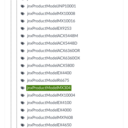
jnxProductModelJNP10001
jnxProductModelMX10008
jnxProductModelMX10016
jnxProductModelEX9253
jnxProductModelACX5448M
jnxProductModelACX5448D
jnxProductModelACX6360OR
jnxProductModelACX6360OX
jnxProductModelACX5800
jnxProductModelEX4400
jnxProductModelR6675
jnxProductModelMX304
jnxProductModelMX10004
jnxProductModelEX4100
jnxProductModelEX4000
jnxProductModelMX9608
jnxProductModelEX4650