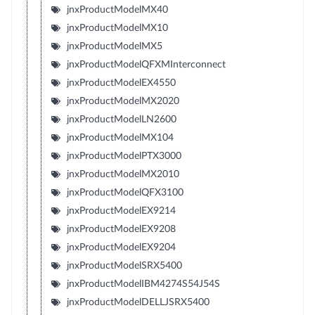
jnxProductModelMX40
jnxProductModelMX10
jnxProductModelMX5
jnxProductModelQFXMInterconnect
jnxProductModelEX4550
jnxProductModelMX2020
jnxProductModelLN2600
jnxProductModelMX104
jnxProductModelPTX3000
jnxProductModelMX2010
jnxProductModelQFX3100
jnxProductModelEX9214
jnxProductModelEX9208
jnxProductModelEX9204
jnxProductModelSRX5400
jnxProductModelIBM4274S54J54S
jnxProductModelDELLJSRX5400