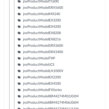
jnxProductModelT1600
jnxProductModelSRX5600
jnxProductModelMX240
jnxProductModelEX3200
jnxProductModelEX4200
jnxProductModelEX8208
jnxProductModelEX8216
jnxProductModelSRX3600
jnxProductModelSRX3400
jnxProductModelTXP
jnxProductModelJCS
jnxProductModelLN1000V
jnxProductModelEX2200
jnxProductModelEX4500
jnxProductModelFXSeries
jnxProductModelIBM4274M02J02M
jnxProductModelIBM4274M06J06M
jnxProductModelIBM4274M11J11M