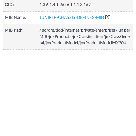
OID:
1.3.6.1.4.1.2636.1.1.1.3.167
MIB Name:
JUNIPER-CHASSIS-DEFINES-MIB
MIB Path:
/iso/org/dod/internet/private/enterprises/juniper
MIB/jnxProducts/jnxClassification/jnxClassGene
ral/jnxProductModel/jnxProductModelMX304