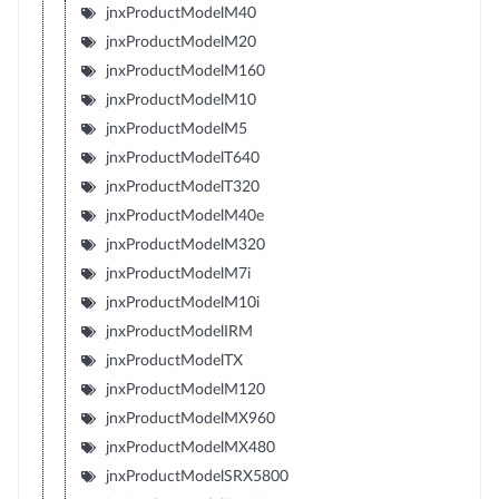
jnxProductModelM40
jnxProductModelM20
jnxProductModelM160
jnxProductModelM10
jnxProductModelM5
jnxProductModelT640
jnxProductModelT320
jnxProductModelM40e
jnxProductModelM320
jnxProductModelM7i
jnxProductModelM10i
jnxProductModelIRM
jnxProductModelTX
jnxProductModelM120
jnxProductModelMX960
jnxProductModelMX480
jnxProductModelSRX5800