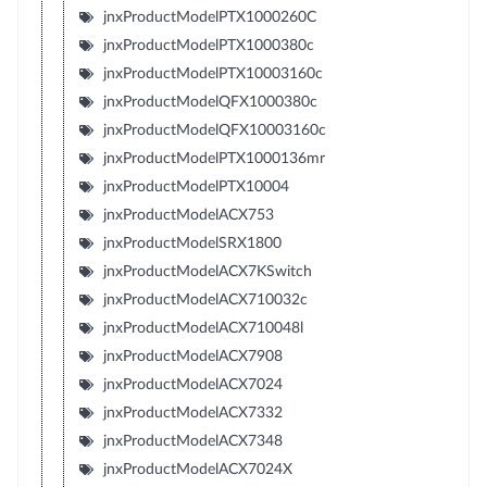
jnxProductModelPTX1000260C
jnxProductModelPTX1000380c
jnxProductModelPTX10003160c
jnxProductModelQFX1000380c
jnxProductModelQFX10003160c
jnxProductModelPTX1000136mr
jnxProductModelPTX10004
jnxProductModelACX753
jnxProductModelSRX1800
jnxProductModelACX7KSwitch
jnxProductModelACX710032c
jnxProductModelACX710048l
jnxProductModelACX7908
jnxProductModelACX7024
jnxProductModelACX7332
jnxProductModelACX7348
jnxProductModelACX7024X