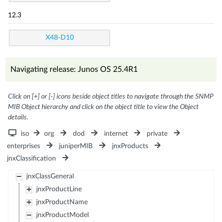
12.3
X48-D10
Navigating release: Junos OS 25.4R1
Click on [+] or [-] icons beside object titles to navigate through the SNMP
MIB Object hierarchy and click on the object title to view the Object
details.
iso
org
dod
internet
private
enterprises
juniperMIB
jnxProducts
jnxClassification
jnxClassGeneral
jnxProductLine
jnxProductName
jnxProductModel