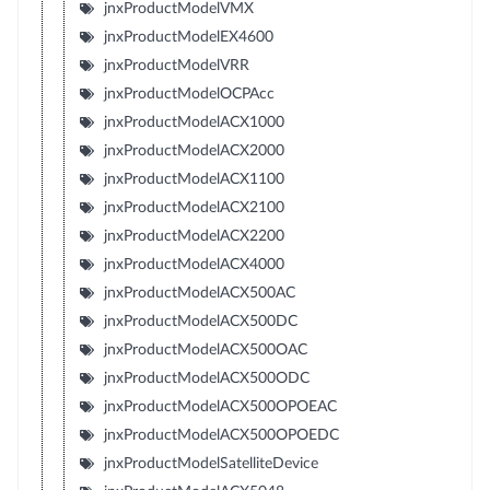
jnxProductModelVMX
jnxProductModelEX4600
jnxProductModelVRR
jnxProductModelOCPAcc
jnxProductModelACX1000
jnxProductModelACX2000
jnxProductModelACX1100
jnxProductModelACX2100
jnxProductModelACX2200
jnxProductModelACX4000
jnxProductModelACX500AC
jnxProductModelACX500DC
jnxProductModelACX500OAC
jnxProductModelACX500ODC
jnxProductModelACX500OPOEAC
jnxProductModelACX500OPOEDC
jnxProductModelSatelliteDevice