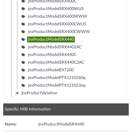
jnxProductModelSRX400C
jnxProductModelSRX400WUS
jnxProductModelSRX400WWW
jnxProductModelSRX400CWUS
jnxProductModelSRX400CWWW
jnxProductModelSRX440
jnxProductModelSRX4402AC
jnxProductModelSRX440C
jnxProductModelSRX440C2AC
jnxProductModelEX7200
jnxProductModelPTX1210260q
jnxProductModelPTX1210236q
jnxProductVariation
Specific MIB Information
Name:
jnxProductModelSRX440