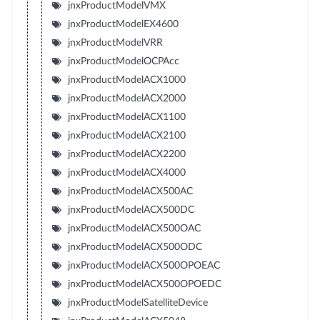
jnxProductModelVMX
jnxProductModelEX4600
jnxProductModelVRR
jnxProductModelOCPAcc
jnxProductModelACX1000
jnxProductModelACX2000
jnxProductModelACX1100
jnxProductModelACX2100
jnxProductModelACX2200
jnxProductModelACX4000
jnxProductModelACX500AC
jnxProductModelACX500DC
jnxProductModelACX500OAC
jnxProductModelACX500ODC
jnxProductModelACX500OPOEAC
jnxProductModelACX500OPOEDC
jnxProductModelSatelliteDevice