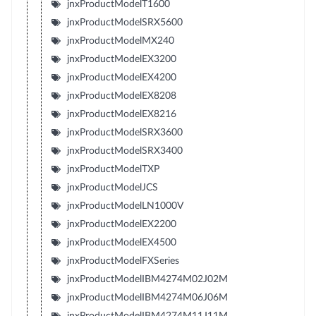
jnxProductModelT1600
jnxProductModelSRX5600
jnxProductModelMX240
jnxProductModelEX3200
jnxProductModelEX4200
jnxProductModelEX8208
jnxProductModelEX8216
jnxProductModelSRX3600
jnxProductModelSRX3400
jnxProductModelTXP
jnxProductModelJCS
jnxProductModelLN1000V
jnxProductModelEX2200
jnxProductModelEX4500
jnxProductModelFXSeries
jnxProductModelIBM4274M02J02M
jnxProductModelIBM4274M06J06M
jnxProductModelIBM4274M11J11M