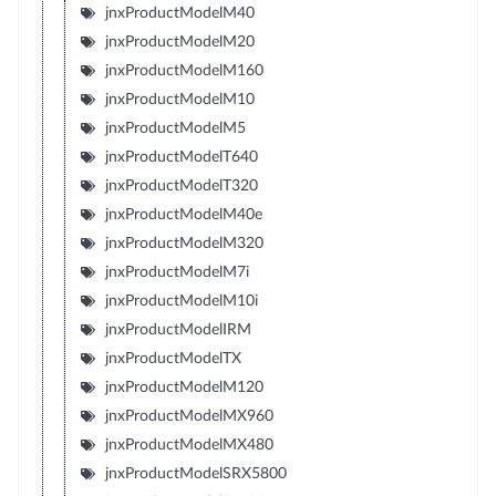
jnxProductModelM40
jnxProductModelM20
jnxProductModelM160
jnxProductModelM10
jnxProductModelM5
jnxProductModelT640
jnxProductModelT320
jnxProductModelM40e
jnxProductModelM320
jnxProductModelM7i
jnxProductModelM10i
jnxProductModelIRM
jnxProductModelTX
jnxProductModelM120
jnxProductModelMX960
jnxProductModelMX480
jnxProductModelSRX5800