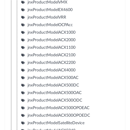
jnxProductModelVMX
jnxProductModelEX4600
jnxProductModelVRR
jnxProductModelOCPAcc
jnxProductModelACX1000
jnxProductModelACX2000
jnxProductModelACX1100
jnxProductModelACX2100
jnxProductModelACX2200
jnxProductModelACX4000
jnxProductModelACX500AC
jnxProductModelACX500DC
jnxProductModelACX500OAC
jnxProductModelACX500ODC
jnxProductModelACX500OPOEAC
jnxProductModelACX500OPOEDC
jnxProductModelSatelliteDevice