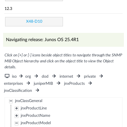
12.3
X48-D10
Navigating release: Junos OS 25.4R1
Click on [+] or [-] icons beside object titles to navigate through the SNMP
MIB Object hierarchy and click on the object title to view the Object
details.
iso
org
dod
internet
private
enterprises
juniperMIB
jnxProducts
jnxClassification
jnxClassGeneral
jnxProductLine
jnxProductName
jnxProductModel