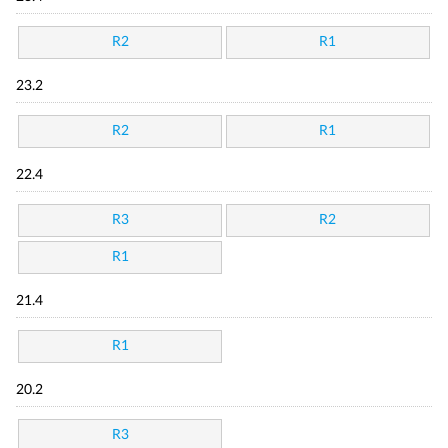
R2
R1
23.2
R2
R1
22.4
R3
R2
R1
21.4
R1
20.2
R3