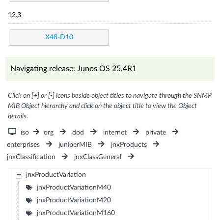
12.3
X48-D10
Navigating release: Junos OS 25.4R1
Click on [+] or [-] icons beside object titles to navigate through the SNMP
MIB Object hierarchy and click on the object title to view the Object
details.
iso
org
dod
internet
private
enterprises
juniperMIB
jnxProducts
jnxClassification
jnxClassGeneral
jnxProductVariation
jnxProductVariationM40
jnxProductVariationM20
jnxProductVariationM160