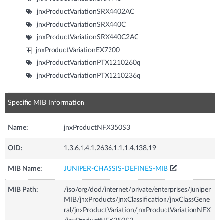
jnxProductVariationSRX4402AC
jnxProductVariationSRX440C
jnxProductVariationSRX440C2AC
jnxProductVariationEX7200
jnxProductVariationPTX1210260q
jnxProductVariationPTX1210236q
Specific MIB Information
Name:
jnxProductNFX350S3
OID:
1.3.6.1.4.1.2636.1.1.1.4.138.19
MIB Name:
JUNIPER-CHASSIS-DEFINES-MIB
MIB Path:
/iso/org/dod/internet/private/enterprises/juniper
MIB/jnxProducts/jnxClassification/jnxClassGene
ral/jnxProductVariation/jnxProductVariationNFX