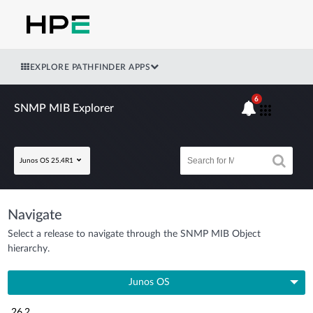
EXPLORE PATHFINDER APPS
6
SNMP MIB Explorer
Junos OS 25.4R1
Navigate
Select a release to navigate through the SNMP MIB Object
hierarchy.
Junos OS
26.2